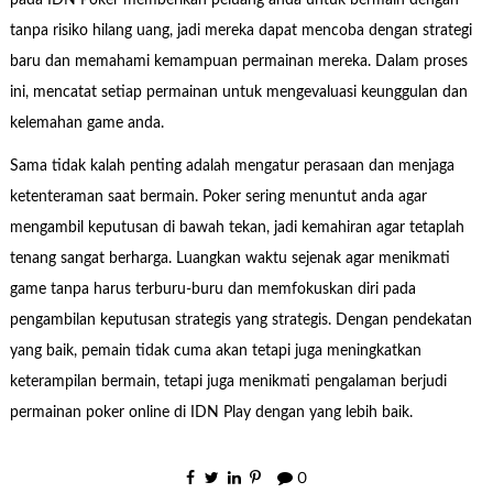
pada IDN Poker memberikan peluang anda untuk bermain dengan
tanpa risiko hilang uang, jadi mereka dapat mencoba dengan strategi
baru dan memahami kemampuan permainan mereka. Dalam proses
ini, mencatat setiap permainan untuk mengevaluasi keunggulan dan
kelemahan game anda.
Sama tidak kalah penting adalah mengatur perasaan dan menjaga
ketenteraman saat bermain. Poker sering menuntut anda agar
mengambil keputusan di bawah tekan, jadi kemahiran agar tetaplah
tenang sangat berharga. Luangkan waktu sejenak agar menikmati
game tanpa harus terburu-buru dan memfokuskan diri pada
pengambilan keputusan strategis yang strategis. Dengan pendekatan
yang baik, pemain tidak cuma akan tetapi juga meningkatkan
keterampilan bermain, tetapi juga menikmati pengalaman berjudi
permainan poker online di IDN Play dengan yang lebih baik.
0