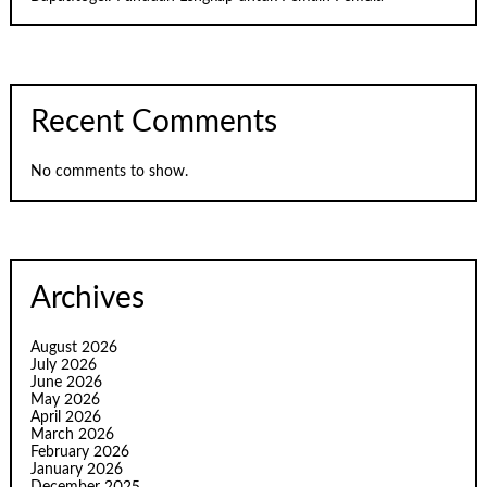
Recent Comments
No comments to show.
Archives
August 2026
July 2026
June 2026
May 2026
April 2026
March 2026
February 2026
January 2026
December 2025