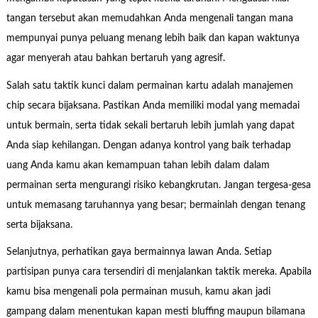
tangan tersebut akan memudahkan Anda mengenali tangan mana
mempunyai punya peluang menang lebih baik dan kapan waktunya
agar menyerah atau bahkan bertaruh yang agresif.
Salah satu taktik kunci dalam permainan kartu adalah manajemen
chip secara bijaksana. Pastikan Anda memiliki modal yang memadai
untuk bermain, serta tidak sekali bertaruh lebih jumlah yang dapat
Anda siap kehilangan. Dengan adanya kontrol yang baik terhadap
uang Anda kamu akan kemampuan tahan lebih dalam dalam
permainan serta mengurangi risiko kebangkrutan. Jangan tergesa-gesa
untuk memasang taruhannya yang besar; bermainlah dengan tenang
serta bijaksana.
Selanjutnya, perhatikan gaya bermainnya lawan Anda. Setiap
partisipan punya cara tersendiri di menjalankan taktik mereka. Apabila
kamu bisa mengenali pola permainan musuh, kamu akan jadi
gampang dalam menentukan kapan mesti bluffing maupun bilamana