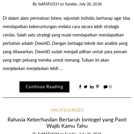
By
SafASFsf231
on
Sunday, July 26, 2026
Di dalam alam permainan lotere, sejumlah individu berharap agar bisa
mendapatkan keberuntungan melalui cara secara lebih strategis
cerdas. Salah satu strategi yang mulai mendapatkan mendapatkan
perhatian adalah Dewi4D. Dengan berbagai teknik dan analisis yang
yang ditawarkan, Dewi4D sudah menjadi pilihan untuk para pemain
yang ingin peluang mereka untuk menang. Tulisan ini akan
menjelaskan menjelaskan lebih …
Continue Reading
0
UNCATEGORIZED
Rahasia Keberhasilan Bertaruh Iontogel yang Pasti
Wajib Kamu Tahu