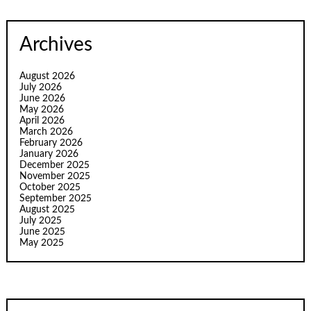
Archives
August 2026
July 2026
June 2026
May 2026
April 2026
March 2026
February 2026
January 2026
December 2025
November 2025
October 2025
September 2025
August 2025
July 2025
June 2025
May 2025