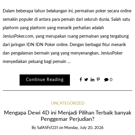
Dalam beberapa tahun belakangan ini, permainan poker secara online
semakin populer di antara para pemain dari seluruh dunia. Salah satu
platform yang platform yang menarik perhatian adalah
JeniusPoker.com, yang merupakan ruang permainan yang tergabung
dari jaringan IDN IDN Poker online. Dengan berbagai fitur menarik
dan pengalaman bermain yang yang menyenangkan, JeniusPoker
menyediakan peluang bagi pemain …
Continue Reading
0
UNCATEGORIZED
Mengapa Dewi 4D ini Menjadi Pilihan Terbaik banyak
Penggemar Perjudian?
By
SafASFsf231
on
Monday, July 20, 2026