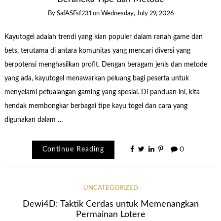
By
SafASFsf231
on
Wednesday, July 29, 2026
Kayutogel adalah trendi yang kian populer dalam ranah game dan
bets, terutama di antara komunitas yang mencari diversi yang
berpotensi menghasilkan profit. Dengan beragam jenis dan metode
yang ada, kayutogel menawarkan peluang bagi peserta untuk
menyelami petualangan gaming yang spesial. Di panduan ini, kita
hendak membongkar berbagai tipe kayu togel dan cara yang
digunakan dalam …
Continue Reading
0
UNCATEGORIZED
Dewi4D: Taktik Cerdas untuk Memenangkan
Permainan Lotere