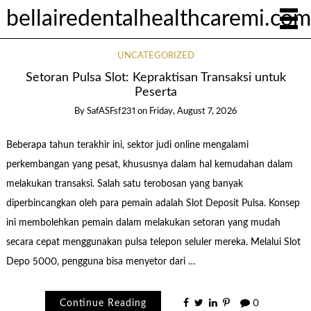
bellairedentalhealthcaremi.com
UNCATEGORIZED
Setoran Pulsa Slot: Kepraktisan Transaksi untuk
Peserta
By
SafASFsf231
on
Friday, August 7, 2026
Beberapa tahun terakhir ini, sektor judi online mengalami
perkembangan yang pesat, khususnya dalam hal kemudahan dalam
melakukan transaksi. Salah satu terobosan yang banyak
diperbincangkan oleh para pemain adalah Slot Deposit Pulsa. Konsep
ini membolehkan pemain dalam melakukan setoran yang mudah
secara cepat menggunakan pulsa telepon seluler mereka. Melalui Slot
Depo 5000, pengguna bisa menyetor dari …
Continue Reading
0