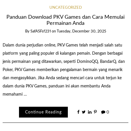
UNCATEGORIZED
Panduan Download PKV Games dan Cara Memulai
Permainan Anda
By
SafASFsf231
on
Tuesday, December 30, 2025
Dalam dunia perjudian online, PKV Games telah menjadi salah satu
platform yang paling populer di kalangan pemain. Dengan berbagai
jenis permainan yang ditawarkan, seperti DominoQQ, BandarQ, dan
Poker, PKV Games memberikan pengalaman bermain yang menarik
dan mengasyikkan. Jika Anda sedang mencari cara untuk terjun ke
dalam dunia PKV Games, panduan ini akan membantu Anda
memahami …
Continue Reading
0