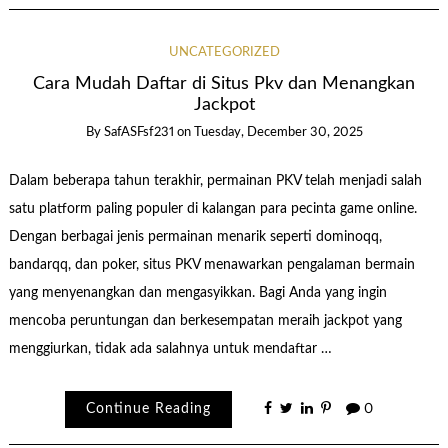
UNCATEGORIZED
Cara Mudah Daftar di Situs Pkv dan Menangkan
Jackpot
By
SafASFsf231
on
Tuesday, December 30, 2025
Dalam beberapa tahun terakhir, permainan PKV telah menjadi salah
satu platform paling populer di kalangan para pecinta game online.
Dengan berbagai jenis permainan menarik seperti dominoqq,
bandarqq, dan poker, situs PKV menawarkan pengalaman bermain
yang menyenangkan dan mengasyikkan. Bagi Anda yang ingin
mencoba peruntungan dan berkesempatan meraih jackpot yang
menggiurkan, tidak ada salahnya untuk mendaftar …
Continue Reading
0