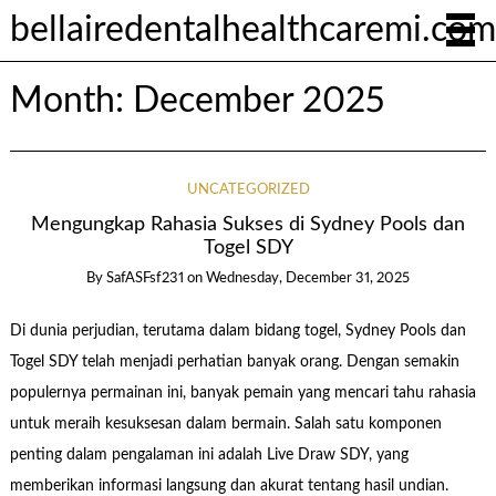
bellairedentalhealthcaremi.com
Month:
December 2025
UNCATEGORIZED
Mengungkap Rahasia Sukses di Sydney Pools dan
Togel SDY
By
SafASFsf231
on
Wednesday, December 31, 2025
Di dunia perjudian, terutama dalam bidang togel, Sydney Pools dan
Togel SDY telah menjadi perhatian banyak orang. Dengan semakin
populernya permainan ini, banyak pemain yang mencari tahu rahasia
untuk meraih kesuksesan dalam bermain. Salah satu komponen
penting dalam pengalaman ini adalah Live Draw SDY, yang
memberikan informasi langsung dan akurat tentang hasil undian.