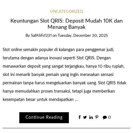
UNCATEGORIZED
Keuntungan Slot QRIS: Deposit Mudah 10K dan
Menang Banyak
By
SafASFsf231
on
Tuesday, December 30, 2025
Slot online semakin populer di kalangan para penggemar judi,
terutama dengan adanya inovasi seperti Slot QRIS. Dengan
menawarkan deposit yang sangat terjangkau, hanya 10 ribu rupiah,
slot ini menarik banyak pemain yang ingin merasakan sensasi
permainan tanpa harus mengeluarkan banyak uang. Slot QRIS tidak
hanya memudahkan proses transaksi, tetapi juga memberikan
kesempatan besar untuk mendapatkan …
Continue Reading
0