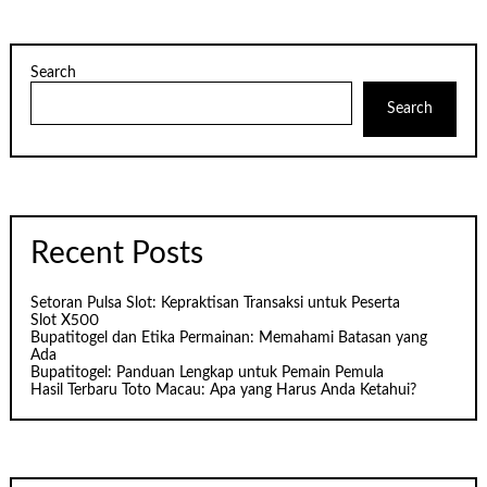
Search
Search
Recent Posts
Setoran Pulsa Slot: Kepraktisan Transaksi untuk Peserta
Slot X500
Bupatitogel dan Etika Permainan: Memahami Batasan yang
Ada
Bupatitogel: Panduan Lengkap untuk Pemain Pemula
Hasil Terbaru Toto Macau: Apa yang Harus Anda Ketahui?