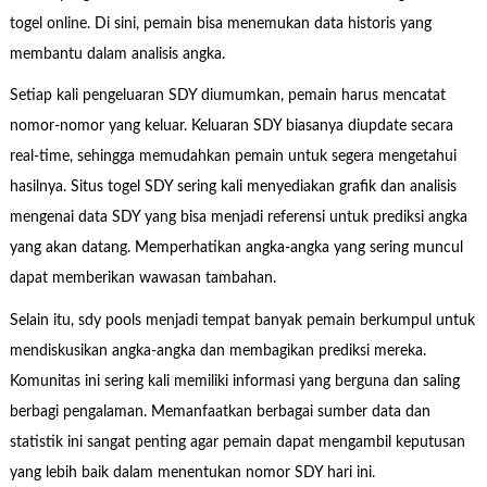
togel online. Di sini, pemain bisa menemukan data historis yang
membantu dalam analisis angka.
Setiap kali pengeluaran SDY diumumkan, pemain harus mencatat
nomor-nomor yang keluar. Keluaran SDY biasanya diupdate secara
real-time, sehingga memudahkan pemain untuk segera mengetahui
hasilnya. Situs togel SDY sering kali menyediakan grafik dan analisis
mengenai data SDY yang bisa menjadi referensi untuk prediksi angka
yang akan datang. Memperhatikan angka-angka yang sering muncul
dapat memberikan wawasan tambahan.
Selain itu, sdy pools menjadi tempat banyak pemain berkumpul untuk
mendiskusikan angka-angka dan membagikan prediksi mereka.
Komunitas ini sering kali memiliki informasi yang berguna dan saling
berbagi pengalaman. Memanfaatkan berbagai sumber data dan
statistik ini sangat penting agar pemain dapat mengambil keputusan
yang lebih baik dalam menentukan nomor SDY hari ini.