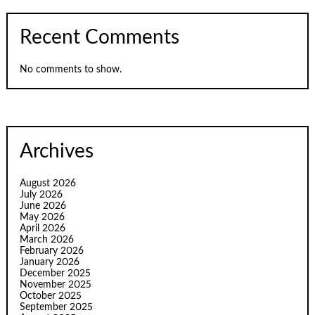
Recent Comments
No comments to show.
Archives
August 2026
July 2026
June 2026
May 2026
April 2026
March 2026
February 2026
January 2026
December 2025
November 2025
October 2025
September 2025