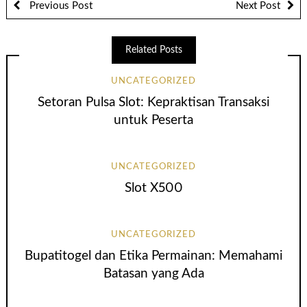
Previous Post
Next Post
Related Posts
UNCATEGORIZED
Setoran Pulsa Slot: Kepraktisan Transaksi
untuk Peserta
UNCATEGORIZED
Slot X500
UNCATEGORIZED
Bupatitogel dan Etika Permainan: Memahami
Batasan yang Ada