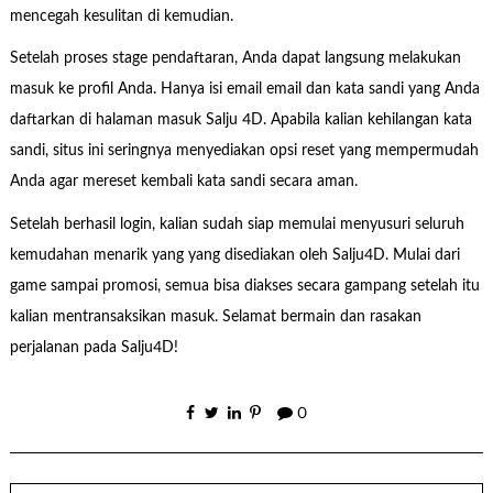
mencegah kesulitan di kemudian.
Setelah proses stage pendaftaran, Anda dapat langsung melakukan
masuk ke profil Anda. Hanya isi email email dan kata sandi yang Anda
daftarkan di halaman masuk Salju 4D. Apabila kalian kehilangan kata
sandi, situs ini seringnya menyediakan opsi reset yang mempermudah
Anda agar mereset kembali kata sandi secara aman.
Setelah berhasil login, kalian sudah siap memulai menyusuri seluruh
kemudahan menarik yang yang disediakan oleh Salju4D. Mulai dari
game sampai promosi, semua bisa diakses secara gampang setelah itu
kalian mentransaksikan masuk. Selamat bermain dan rasakan
perjalanan pada Salju4D!
0