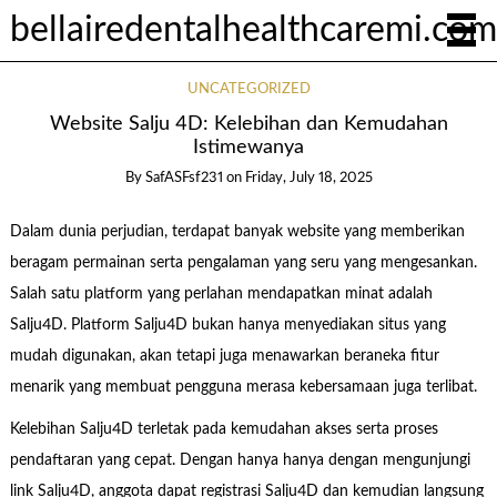
bellairedentalhealthcaremi.com
UNCATEGORIZED
Website Salju 4D: Kelebihan dan Kemudahan
Istimewanya
By
SafASFsf231
on
Friday, July 18, 2025
Dalam dunia perjudian, terdapat banyak website yang memberikan
beragam permainan serta pengalaman yang seru yang mengesankan.
Salah satu platform yang perlahan mendapatkan minat adalah
Salju4D. Platform Salju4D bukan hanya menyediakan situs yang
mudah digunakan, akan tetapi juga menawarkan beraneka fitur
menarik yang membuat pengguna merasa kebersamaan juga terlibat.
Kelebihan Salju4D terletak pada kemudahan akses serta proses
pendaftaran yang cepat. Dengan hanya hanya dengan mengunjungi
link Salju4D, anggota dapat registrasi Salju4D dan kemudian langsung