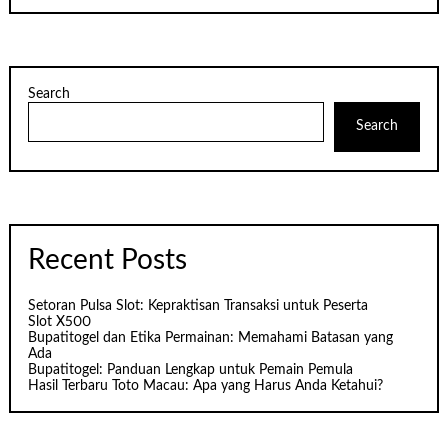
Search
Search
Recent Posts
Setoran Pulsa Slot: Kepraktisan Transaksi untuk Peserta
Slot X500
Bupatitogel dan Etika Permainan: Memahami Batasan yang
Ada
Bupatitogel: Panduan Lengkap untuk Pemain Pemula
Hasil Terbaru Toto Macau: Apa yang Harus Anda Ketahui?