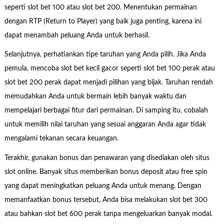
seperti slot bet 100 atau slot bet 200. Menentukan permainan
dengan RTP (Return to Player) yang baik juga penting, karena ini
dapat menambah peluang Anda untuk berhasil.
Selanjutnya, perhatiankan tipe taruhan yang Anda pilih. Jika Anda
pemula, mencoba slot bet kecil gacor seperti slot bet 100 perak atau
slot bet 200 perak dapat menjadi pilihan yang bijak. Taruhan rendah
memudahkan Anda untuk bermain lebih banyak waktu dan
mempelajari berbagai fitur dari permainan. Di samping itu, cobalah
untuk memilih nilai taruhan yang sesuai anggaran Anda agar tidak
mengalami tekanan secara keuangan.
Terakhir, gunakan bonus dan penawaran yang disediakan oleh situs
slot online. Banyak situs memberikan bonus deposit atau free spin
yang dapat meningkatkan peluang Anda untuk menang. Dengan
memanfaatkan bonus tersebut, Anda bisa melakukan slot bet 300
atau bahkan slot bet 600 perak tanpa mengeluarkan banyak modal.