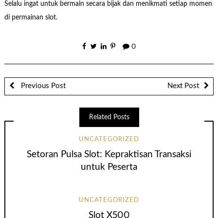
Selalu ingat untuk bermain secara bijak dan menikmati setiap momen
di permainan slot.
0
Previous Post
Next Post
Related Posts
UNCATEGORIZED
Setoran Pulsa Slot: Kepraktisan Transaksi
untuk Peserta
UNCATEGORIZED
Slot X500