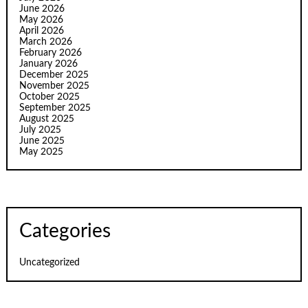
June 2026
May 2026
April 2026
March 2026
February 2026
January 2026
December 2025
November 2025
October 2025
September 2025
August 2025
July 2025
June 2025
May 2025
Categories
Uncategorized