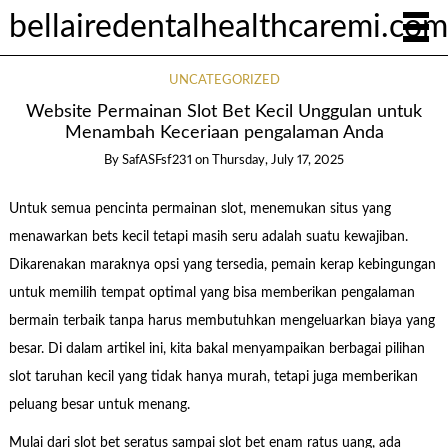
bellairedentalhealthcaremi.com
UNCATEGORIZED
Website Permainan Slot Bet Kecil Unggulan untuk
Menambah Keceriaan pengalaman Anda
By
SafASFsf231
on
Thursday, July 17, 2025
Untuk semua pencinta permainan slot, menemukan situs yang
menawarkan bets kecil tetapi masih seru adalah suatu kewajiban.
Dikarenakan maraknya opsi yang tersedia, pemain kerap kebingungan
untuk memilih tempat optimal yang bisa memberikan pengalaman
bermain terbaik tanpa harus membutuhkan mengeluarkan biaya yang
besar. Di dalam artikel ini, kita bakal menyampaikan berbagai pilihan
slot taruhan kecil yang tidak hanya murah, tetapi juga memberikan
peluang besar untuk menang.
Mulai dari slot bet seratus sampai slot bet enam ratus uang, ada