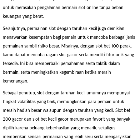
untuk merasakan pengalaman bermain slot online tanpa beban
keuangan yang berat.
Selanjutnya, permainan slot dengan taruhan kecil juga demikian
menawarkan kesempatan bagi pemain untuk mencoba berbagai jenis
permainan sambil risiko besar. Misalnya, dengan slot bet 100 perak,
kamu dapat mencoba ragam slot gacor serta meneliti fitur unik yang
tersedia. Ini bisa memperbaiki pemahaman serta taktik dalam
bermain, serta meningkatkan kegembiraan ketika meraih
kemenangan.
Sebagai penutup, slot dengan taruhan kecil umumnya mempunyai
tingkat volatilitas yang baik, memungkinkan para pemain untuk
meraih hadiah besar walaupun dengan taruhan yang kecil. Slot bet
200 gacor dan slot bet kecil gacor merupakan favorit yang banyak
dipilih karena peluang keberhasilan yang menarik, sekaligus
memberikan sensasi permainan yang lebih seru serta mengasyikkan