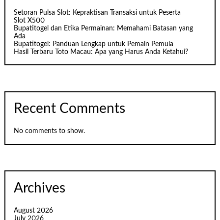
Setoran Pulsa Slot: Kepraktisan Transaksi untuk Peserta
Slot X500
Bupatitogel dan Etika Permainan: Memahami Batasan yang
Ada
Bupatitogel: Panduan Lengkap untuk Pemain Pemula
Hasil Terbaru Toto Macau: Apa yang Harus Anda Ketahui?
Recent Comments
No comments to show.
Archives
August 2026
July 2026