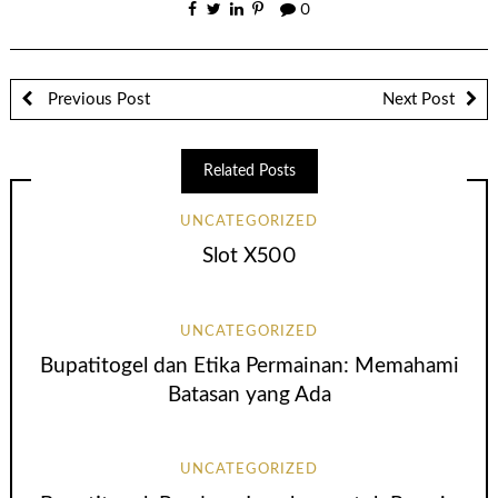
0
Previous Post
Next Post
Related Posts
UNCATEGORIZED
Slot X500
UNCATEGORIZED
Bupatitogel dan Etika Permainan: Memahami
Batasan yang Ada
UNCATEGORIZED