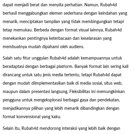
dapat menjadi berat dan menyita perhatian. Namun, Rubah4d
berhasil menggabungkan elemen sederhana dengan keindahan yang
menarik, menciptakan tampilan yang tidak membingungkan tetapi
tetap memukau. Berbeda dengan format visual lainnya, Rubah4d
menekankan pentingnya keterbacaan dan keselarasan yang
membuatnya mudah dipahami oleh audiens.
Salah satu fitur unggulan Rubah4d adalah kemampuannya untuk
beradaptasi dengan berbagai platform. Banyak format lain sering kali
dirancang untuk satu jenis media tertentu, tetapi Rubah4d dapat
dengan mudah diimplementasikan baik di media sosial, situs web,
maupun dalam presentasi langsung. Fleksibilitas ini memungkinkan
pengguna untuk mengeksplorasi berbagai gaya dan pendekatan,
menjadikannya pilihan yang lebih menarik dibandingkan dengan
format konvensional yang kaku.
Selain itu, Rubah4d mendorong interaksi yang lebih baik dengan