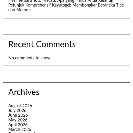
Hasil Terbaru Toto Macau: Apa yang Harus Anda Ketahui?
Petunjuk Komprehensif Kayutogel: Membongkar Beraneka Tipe
dan Metode
Recent Comments
No comments to show.
Archives
August 2026
July 2026
June 2026
May 2026
April 2026
March 2026