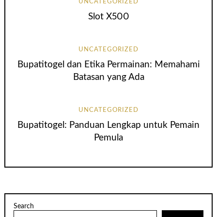
UNCATEGORIZED
Slot X500
UNCATEGORIZED
Bupatitogel dan Etika Permainan: Memahami
Batasan yang Ada
UNCATEGORIZED
Bupatitogel: Panduan Lengkap untuk Pemain
Pemula
Search