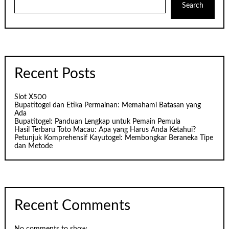
Search
Recent Posts
Slot X500
Bupatitogel dan Etika Permainan: Memahami Batasan yang
Ada
Bupatitogel: Panduan Lengkap untuk Pemain Pemula
Hasil Terbaru Toto Macau: Apa yang Harus Anda Ketahui?
Petunjuk Komprehensif Kayutogel: Membongkar Beraneka Tipe
dan Metode
Recent Comments
No comments to show.