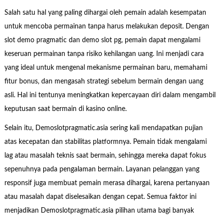
Salah satu hal yang paling dihargai oleh pemain adalah kesempatan
untuk mencoba permainan tanpa harus melakukan deposit. Dengan
slot demo pragmatic dan demo slot pg, pemain dapat mengalami
keseruan permainan tanpa risiko kehilangan uang. Ini menjadi cara
yang ideal untuk mengenal mekanisme permainan baru, memahami
fitur bonus, dan mengasah strategi sebelum bermain dengan uang
asli. Hal ini tentunya meningkatkan kepercayaan diri dalam mengambil
keputusan saat bermain di kasino online.
Selain itu, Demoslotpragmatic.asia sering kali mendapatkan pujian
atas kecepatan dan stabilitas platformnya. Pemain tidak mengalami
lag atau masalah teknis saat bermain, sehingga mereka dapat fokus
sepenuhnya pada pengalaman bermain. Layanan pelanggan yang
responsif juga membuat pemain merasa dihargai, karena pertanyaan
atau masalah dapat diselesaikan dengan cepat. Semua faktor ini
menjadikan Demoslotpragmatic.asia pilihan utama bagi banyak