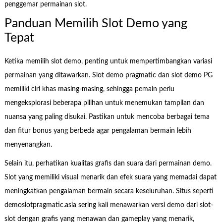
penggemar permainan slot.
Panduan Memilih Slot Demo yang
Tepat
Ketika memilih slot demo, penting untuk mempertimbangkan variasi
permainan yang ditawarkan. Slot demo pragmatic dan slot demo PG
memiliki ciri khas masing-masing, sehingga pemain perlu
mengeksplorasi beberapa pilihan untuk menemukan tampilan dan
nuansa yang paling disukai. Pastikan untuk mencoba berbagai tema
dan fitur bonus yang berbeda agar pengalaman bermain lebih
menyenangkan.
Selain itu, perhatikan kualitas grafis dan suara dari permainan demo.
Slot yang memiliki visual menarik dan efek suara yang memadai dapat
meningkatkan pengalaman bermain secara keseluruhan. Situs seperti
demoslotpragmatic.asia sering kali menawarkan versi demo dari slot-
slot dengan grafis yang menawan dan gameplay yang menarik,