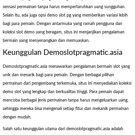
sensasi permainan tanpa harus mempertaruhkan uang sungguhan.
Selain itu, ada juga opsi demo slot pg yang memberikan variasi lebih
bagi para pemain. Dengan antarmuka yang ramah pengguna dan
koleksi slot demo yang beragam, situs ini menjanjikan pengalaman
bermain yang menyenangkan dan memuaskan.
Keunggulan Demoslotpragmatic.asia
Demoslotpragmatic.asia menawarkan pengalaman bermain slot yang
unik dan menarik bagi para pemain. Dengan berbagai pilihan
permainan dari pengembang terkemuka, situs ini menyediakan koleksi
demo slot yang lengkap dan berkualitas tinggi. Para pemain dapat
mencoba berbagai jenis permainan tanpa harus mengeluarkan uang,
sehingga mereka bisa mengenali setiap fitur dan mekanik permainan
dengan mudah.
Salah satu keunggulan utama dari demoslotpragmatic.asia adalah