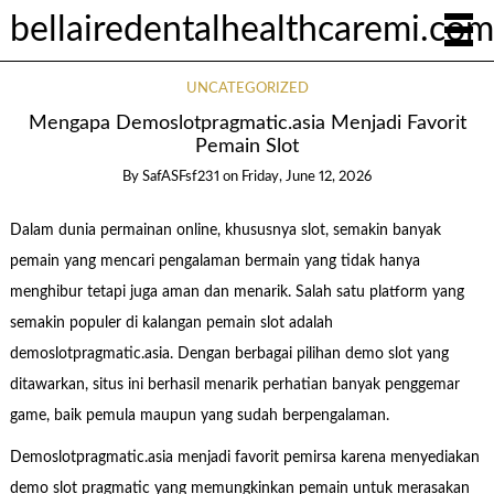
bellairedentalhealthcaremi.com
UNCATEGORIZED
Mengapa Demoslotpragmatic.asia Menjadi Favorit
Pemain Slot
By
SafASFsf231
on
Friday, June 12, 2026
Dalam dunia permainan online, khususnya slot, semakin banyak
pemain yang mencari pengalaman bermain yang tidak hanya
menghibur tetapi juga aman dan menarik. Salah satu platform yang
semakin populer di kalangan pemain slot adalah
demoslotpragmatic.asia. Dengan berbagai pilihan demo slot yang
ditawarkan, situs ini berhasil menarik perhatian banyak penggemar
game, baik pemula maupun yang sudah berpengalaman.
Demoslotpragmatic.asia menjadi favorit pemirsa karena menyediakan
demo slot pragmatic yang memungkinkan pemain untuk merasakan