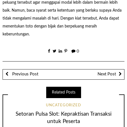
peluang tersebut agar menggapai modal lebih dalam bermain lebih
baik. Namun, baca syarat serta ketentuan yang berlaku supaya Anda
tidak mengalami masalah di hari. Dengan kiat tersebut, Anda dapat
menentukan toto dengan bijak dan berpeluang meraih
keberuntungan.
0
Previous Post
Next Post
Related Posts
UNCATEGORIZED
Setoran Pulsa Slot: Kepraktisan Transaksi
untuk Peserta