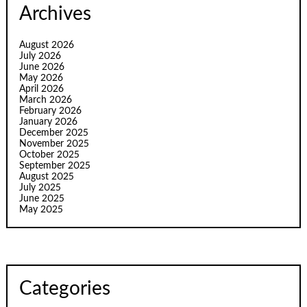
Archives
August 2026
July 2026
June 2026
May 2026
April 2026
March 2026
February 2026
January 2026
December 2025
November 2025
October 2025
September 2025
August 2025
July 2025
June 2025
May 2025
Categories