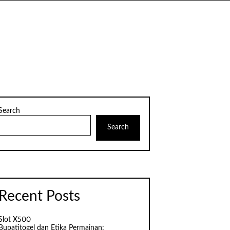
Search
Search
Recent Posts
Slot X500
Bupatitogel dan Etika Permainan: