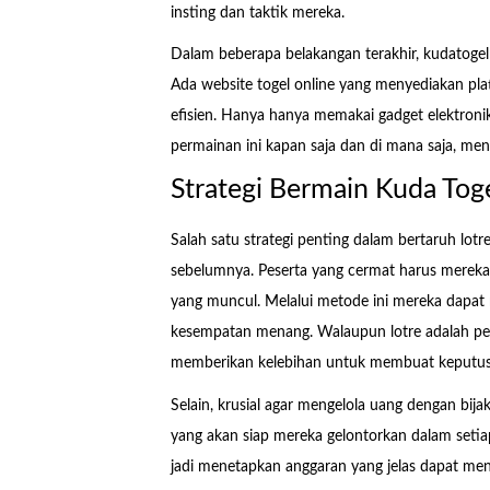
insting dan taktik mereka.
Dalam beberapa belakangan terakhir, kudatoge
Ada website togel online yang menyediakan pl
efisien. Hanya hanya memakai gadget elektron
permainan ini kapan saja dan di mana saja, men
Strategi Bermain Kuda Tog
Salah satu strategi penting dalam bertaruh lot
sebelumnya. Peserta yang cermat harus merek
yang muncul. Melalui metode ini mereka dapat 
kesempatan menang. Walaupun lotre adalah perm
memberikan kelebihan untuk membuat keputusan
Selain, krusial agar mengelola uang dengan bi
yang akan siap mereka gelontorkan dalam setiap
jadi menetapkan anggaran yang jelas dapat m