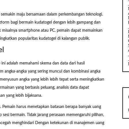
l semakin maju bersamaan dalam perkembangan teknologi.
atform bagi bermain kudatogel dengan lebih gampang dan
ik misalnya smartphone atau PC, pemain dapat memainkan
ingkatkan popularitas kudatogel di kalangan publik.
el
re ini adalah memahami skema dan data dari hasil
am angka-angka yang sering muncul dan kombinasi angka
menyusun angka yang lebih lebih tepat serta meningkatkan
ainan yang berbasis peluang, analisis data dapat
 yang lebih bijaksana.
jak. Pemain harus menetapkan batasan berapa banyak uang
 sesi bermain. Tidak jarang perasaan memengaruhi pilihan,
encegah menghindari Dengan ketekunan di manajemen uang