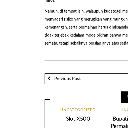
mitos.
Namun, di tempat lain, walaupun kudatogel me
menyadari risiko yang merugikan yang mungkin 
kemenangan, serta permainan harus dilaksanak
tidak terjebak kedalam mode pikiran bahwa 
semata, tetapi sebaiknya bersiap anya atas set
Previous Post
UNCATEGORIZED
UN
Slot X500
Bupati
Perma