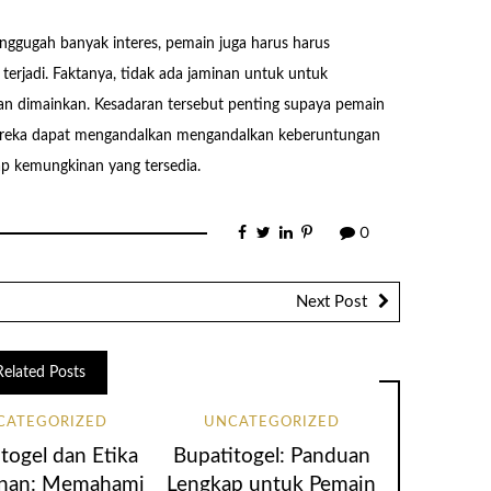
nggugah banyak interes, pemain juga harus harus
terjadi. Faktanya, tidak ada jaminan untuk untuk
an dimainkan. Kesadaran tersebut penting supaya pemain
mereka dapat mengandalkan mengandalkan keberuntungan
iap kemungkinan yang tersedia.
0
Next Post
Related Posts
CATEGORIZED
UNCATEGORIZED
togel dan Etika
Bupatitogel: Panduan
inan: Memahami
Lengkap untuk Pemain