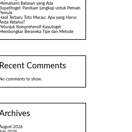
Memahami Batasan yang Ada
Bupatitogel: Panduan Lengkap untuk Pemain
Pemula
Hasil Terbaru Toto Macau: Apa yang Harus
Anda Ketahui?
Petunjuk Komprehensif Kayutogel:
Membongkar Beraneka Tipe dan Metode
Recent Comments
No comments to show.
Archives
August 2026
July 2026