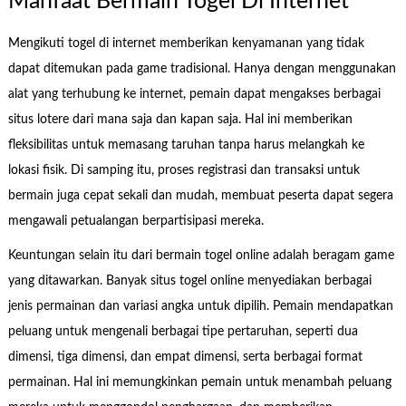
Manfaat Bermain Togel Di Internet
Mengikuti togel di internet memberikan kenyamanan yang tidak
dapat ditemukan pada game tradisional. Hanya dengan menggunakan
alat yang terhubung ke internet, pemain dapat mengakses berbagai
situs lotere dari mana saja dan kapan saja. Hal ini memberikan
fleksibilitas untuk memasang taruhan tanpa harus melangkah ke
lokasi fisik. Di samping itu, proses registrasi dan transaksi untuk
bermain juga cepat sekali dan mudah, membuat peserta dapat segera
mengawali petualangan berpartisipasi mereka.
Keuntungan selain itu dari bermain togel online adalah beragam game
yang ditawarkan. Banyak situs togel online menyediakan berbagai
jenis permainan dan variasi angka untuk dipilih. Pemain mendapatkan
peluang untuk mengenali berbagai tipe pertaruhan, seperti dua
dimensi, tiga dimensi, dan empat dimensi, serta berbagai format
permainan. Hal ini memungkinkan pemain untuk menambah peluang