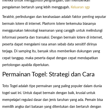
mereka untuk menggondol penghargaan, dan memberikan
pengalaman bertaruh yang lebih menggugah.
Keluaran sgp
Terakhir, perlindungan dan kerahasiaan adalah faktor penting seputar
bermain lotere di internet. Platform lotere terkemuka biasanya
menggunakan teknologi keamanan yang canggih untuk melindungi
informasi peserta dan transaksi. Dengan bermain lotere di internet,
peserta dapat mengalami rasa aman sebab data sensitif dirinya
terjaga. Di samping itu, banyak situs memberikan dukungan yang
cepat tanggap, maka peserta dapat dengan cepat mendapatkan
pertolongan apabila diperlukan.
Permainan Togel: Strategi dan Cara
Toto Togel adalah tipe permainan yang paling populer dalam dunia
togel saat ini. Untuk dapat bermain dengan baik, krusial untuk
mempelajari regulasi dasar dan jenis taruhan yang ada. Pemain bisa
memilih angka dari batasan yang ditentukan dan bertaruh dengan