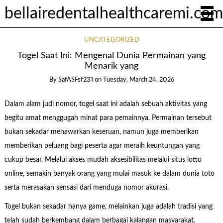
bellairedentalhealthcaremi.com
UNCATEGORIZED
Togel Saat Ini: Mengenal Dunia Permainan yang
Menarik yang
By
SafASFsf231
on
Tuesday, March 24, 2026
Dalam alam judi nomor, togel saat ini adalah sebuah aktivitas yang
begitu amat menggugah minat para pemainnya. Permainan tersebut
bukan sekadar menawarkan keseruan, namun juga memberikan
memberikan peluang bagi peserta agar meraih keuntungan yang
cukup besar. Melalui akses mudah aksesibilitas melalui situs lotto
online, semakin banyak orang yang mulai masuk ke dalam dunia toto
serta merasakan sensasi dari menduga nomor akurasi.
Togel bukan sekadar hanya game, melainkan juga adalah tradisi yang
telah sudah berkembang dalam berbagai kalangan masyarakat.