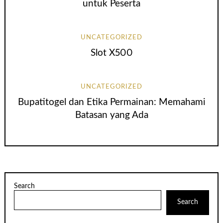
untuk Peserta
UNCATEGORIZED
Slot X500
UNCATEGORIZED
Bupatitogel dan Etika Permainan: Memahami
Batasan yang Ada
Search
Search