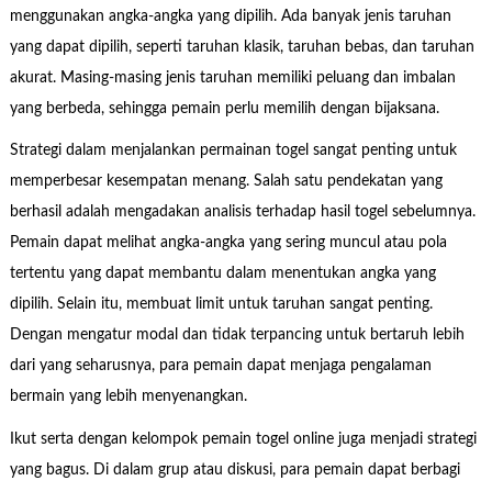
menggunakan angka-angka yang dipilih. Ada banyak jenis taruhan
yang dapat dipilih, seperti taruhan klasik, taruhan bebas, dan taruhan
akurat. Masing-masing jenis taruhan memiliki peluang dan imbalan
yang berbeda, sehingga pemain perlu memilih dengan bijaksana.
Strategi dalam menjalankan permainan togel sangat penting untuk
memperbesar kesempatan menang. Salah satu pendekatan yang
berhasil adalah mengadakan analisis terhadap hasil togel sebelumnya.
Pemain dapat melihat angka-angka yang sering muncul atau pola
tertentu yang dapat membantu dalam menentukan angka yang
dipilih. Selain itu, membuat limit untuk taruhan sangat penting.
Dengan mengatur modal dan tidak terpancing untuk bertaruh lebih
dari yang seharusnya, para pemain dapat menjaga pengalaman
bermain yang lebih menyenangkan.
Ikut serta dengan kelompok pemain togel online juga menjadi strategi
yang bagus. Di dalam grup atau diskusi, para pemain dapat berbagi