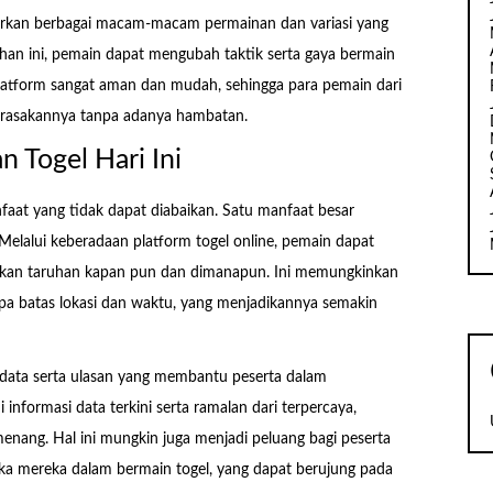
warkan berbagai macam-macam permainan dan variasi yang
ilihan ini, pemain dapat mengubah taktik serta gaya bermain
latform sangat aman dan mudah, sehingga para pemain dari
merasakannya tanpa adanya hambatan.
 Togel Hari Ini
aat yang tidak dapat diabaikan. Satu manfaat besar
Melalui keberadaan platform togel online, pemain dapat
kan taruhan kapan pun dan dimanapun. Ini memungkinkan
a batas lokasi dan waktu, yang menjadikannya semakin
kan data serta ulasan yang membantu peserta dalam
informasi data terkini serta ramalan dari terpercaya,
 menang. Hal ini mungkin juga menjadi peluang bagi peserta
ka mereka dalam bermain togel, yang dapat berujung pada