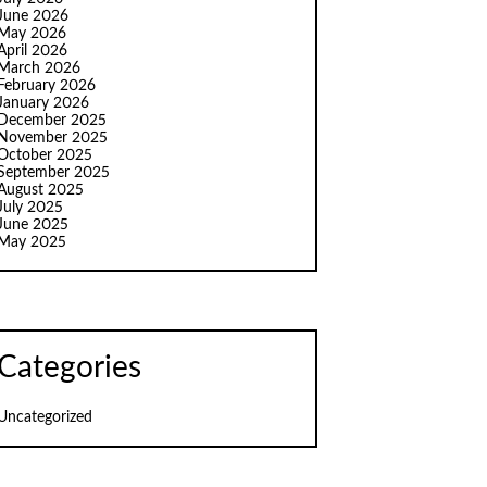
June 2026
May 2026
April 2026
March 2026
February 2026
January 2026
December 2025
November 2025
October 2025
September 2025
August 2025
July 2025
June 2025
May 2025
Categories
Uncategorized