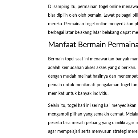
Di samping itu, permainan togel online mena
bisa dipilih oleh oleh pemain. Lewat pelbagai p
mereka. Permainan togel online menyediakan p
berbagai latar belakang latar belakang dapat 
Manfaat Bermain Permainan
Bermain togel saat ini menawarkan banyak manf
adalah kemudahan akses akses yang diberikan. 
dengan mudah melihat hasilnya dan menempat
pemain untuk menikmati pengalaman togel tanp
memikat untuk banyak individu.
Selain itu, togel hari ini sering kali menyedia
mengambil pilihan yang semakin cermat. Melalui 
peserta bisa meraih peluang yang dimiliki agar
agar mempelajari serta menyusun strategi mere