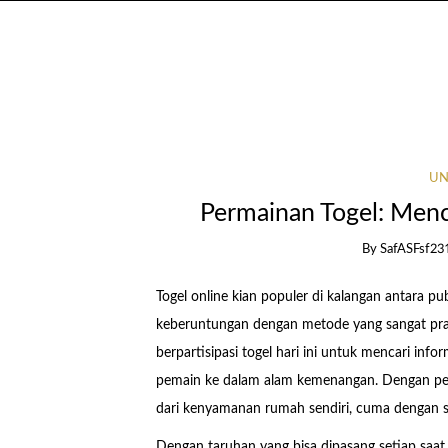
UN
Permainan Togel: Menc
By
SafASFsf23
Togel online kian populer di kalangan antara 
keberuntungan dengan metode yang sangat prak
berpartisipasi togel hari ini untuk mencari in
pemain ke dalam alam kemenangan. Dengan perk
dari kenyamanan rumah sendiri, cuma dengan se
Dengan taruhan yang bisa dipasang setiap saat