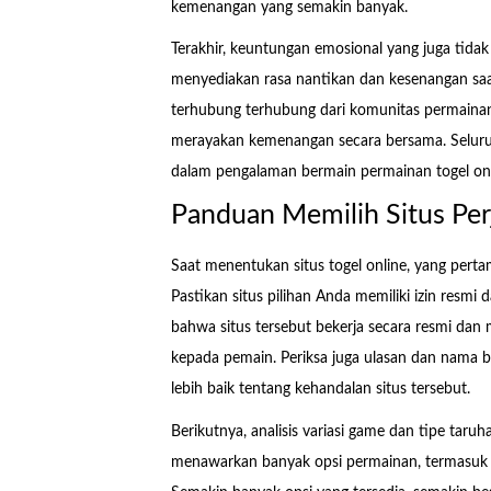
kemenangan yang semakin banyak.
Terakhir, keuntungan emosional yang juga tidak
menyediakan rasa nantikan dan kesenangan saa
terhubung terhubung dari komunitas permainan t
merayakan kemenangan secara bersama. Seluru
dalam pengalaman bermain permainan togel onl
Panduan Memilih Situs Per
Saat menentukan situs togel online, yang pertama
Pastikan situs pilihan Anda memiliki izin resmi d
bahwa situs tersebut bekerja secara resmi dan
kepada pemain. Periksa juga ulasan dan nama b
lebih baik tentang kehandalan situs tersebut.
Berikutnya, analisis variasi game dan tipe tar
menawarkan banyak opsi permainan, termasuk t