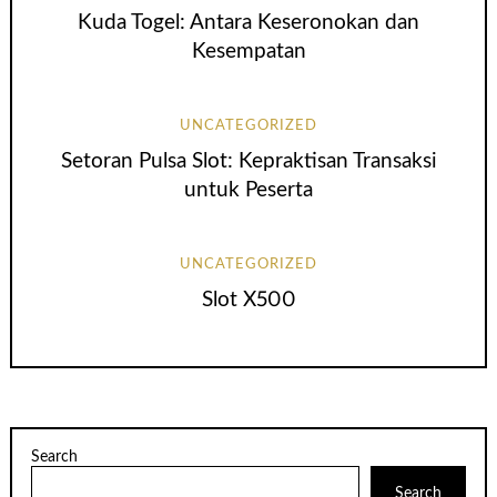
Kuda Togel: Antara Keseronokan dan
Kesempatan
UNCATEGORIZED
Setoran Pulsa Slot: Kepraktisan Transaksi
untuk Peserta
UNCATEGORIZED
Slot X500
Search
Search