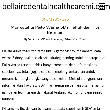
bellairedentalhealthcaremi.com
UNCATEGORIZED
Mengetahui Paito Warna SDY: Taktik dan Tips
Bermain
By
SafASFsf231
on
Thursday, March 12, 2026
Dalam dunia togel, terutama untuk game Sidney, memahami data
warna Sidney adalah salah satu strategi penting untuk beberapa judi.
Paito warna tersebut tidak hanya mencerminkan informasi hasil
sebelumnya, tetapi juga bisa bisa menolong pertaruhan untuk
meramalkan angka-angka yang bakal keluar. Melalui menggunakan
informasi dari live draw SDY, masing-masing pemain bisa mengambil
gambaran lebih terang dan akurat tentang laku nomor yang sering
muncul.
Di samping itu, dengan beragam asal data seperti syair SDY serta