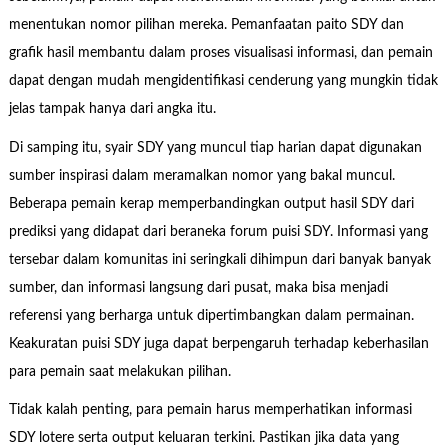
menentukan nomor pilihan mereka. Pemanfaatan paito SDY dan
grafik hasil membantu dalam proses visualisasi informasi, dan pemain
dapat dengan mudah mengidentifikasi cenderung yang mungkin tidak
jelas tampak hanya dari angka itu.
Di samping itu, syair SDY yang muncul tiap harian dapat digunakan
sumber inspirasi dalam meramalkan nomor yang bakal muncul.
Beberapa pemain kerap memperbandingkan output hasil SDY dari
prediksi yang didapat dari beraneka forum puisi SDY. Informasi yang
tersebar dalam komunitas ini seringkali dihimpun dari banyak banyak
sumber, dan informasi langsung dari pusat, maka bisa menjadi
referensi yang berharga untuk dipertimbangkan dalam permainan.
Keakuratan puisi SDY juga dapat berpengaruh terhadap keberhasilan
para pemain saat melakukan pilihan.
Tidak kalah penting, para pemain harus memperhatikan informasi
SDY lotere serta output keluaran terkini. Pastikan jika data yang