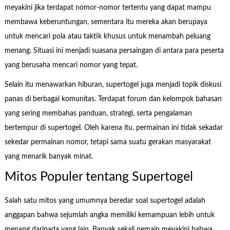
meyakini jika terdapat nomor-nomor tertentu yang dapat mampu
membawa keberuntungan, sementara itu mereka akan berupaya
untuk mencari pola atau taktik khusus untuk menambah peluang
menang. Situasi ini menjadi suasana persaingan di antara para peserta
yang berusaha mencari nomor yang tepat.
Selain itu menawarkan hiburan, supertogel juga menjadi topik diskusi
panas di berbagai komunitas. Terdapat forum dan kelompok bahasan
yang sering membahas panduan, strategi, serta pengalaman
bertempur di supertogel. Oleh karena itu, permainan ini tidak sekadar
sekedar permainan nomor, tetapi sama suatu gerakan masyarakat
yang menarik banyak minat.
Mitos Populer tentang Supertogel
Salah satu mitos yang umumnya beredar soal supertogel adalah
anggapan bahwa sejumlah angka memiliki kemampuan lebih untuk
menang daripada yang lain. Banyak sekali pemain meyakini bahwa