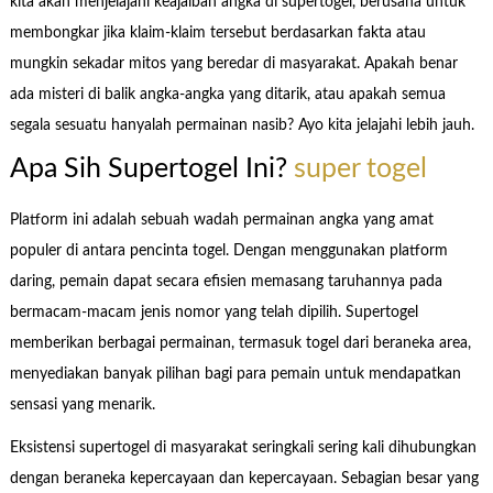
kita akan menjelajahi keajaiban angka di supertogel, berusaha untuk
membongkar jika klaim-klaim tersebut berdasarkan fakta atau
mungkin sekadar mitos yang beredar di masyarakat. Apakah benar
ada misteri di balik angka-angka yang ditarik, atau apakah semua
segala sesuatu hanyalah permainan nasib? Ayo kita jelajahi lebih jauh.
Apa Sih Supertogel Ini?
super togel
Platform ini adalah sebuah wadah permainan angka yang amat
populer di antara pencinta togel. Dengan menggunakan platform
daring, pemain dapat secara efisien memasang taruhannya pada
bermacam-macam jenis nomor yang telah dipilih. Supertogel
memberikan berbagai permainan, termasuk togel dari beraneka area,
menyediakan banyak pilihan bagi para pemain untuk mendapatkan
sensasi yang menarik.
Eksistensi supertogel di masyarakat seringkali sering kali dihubungkan
dengan beraneka kepercayaan dan kepercayaan. Sebagian besar yang