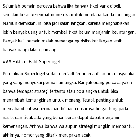
Sejumlah pemain percaya bahwa jika banyak tiket yang dibeli,
semakin besar kesempatan mereka untuk mendapatkan kemenangan.
Namun demikian, ini bisa jadi salah langkah, karena menghabiskan
lebih banyak uang untuk membeli tiket belum menjamin keuntungan.
Banyak kali, pemain malah menanggung risiko kehilangan lebih
banyak uang dalam panjang.
### Fakta di Balik Supertogel
Permainan Supertogel sudah menjadi fenomena di antara masyarakat
yang yang menyukai permainan angka. Banyak orang percaya yakin
bahwa terdapat strategi tertentu atau pola angka untuk bisa
menambah kemungkinan untuk menang. Tetapi, penting untuk
memahami bahwa permainan ini pada dasarnya bergantung pada
nasib, dan tidak ada yang benar-benar dapat dapat menjamin
kemenangan. Artinya bahwa walaupun strategi mungkin membantu,
akhirnya, nomor yang ditarik merupakan acak.