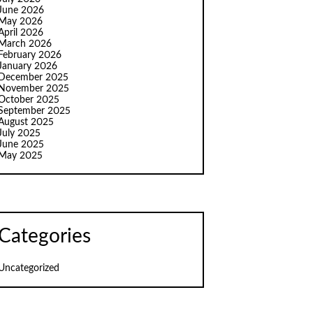
June 2026
May 2026
April 2026
March 2026
February 2026
January 2026
December 2025
November 2025
October 2025
September 2025
August 2025
July 2025
June 2025
May 2025
Categories
Uncategorized