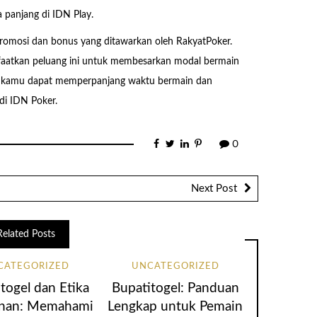
 panjang di IDN Play.
promosi dan bonus yang ditawarkan oleh RakyatPoker.
anfaatkan peluang ini untuk membesarkan modal bermain
, kamu dapat memperpanjang waktu bermain dan
di IDN Poker.
0
Next Post
Related Posts
CATEGORIZED
UNCATEGORIZED
togel dan Etika
Bupatitogel: Panduan
inan: Memahami
Lengkap untuk Pemain