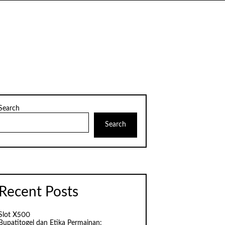
Search
Search
Recent Posts
Slot X500
Bupatitogel dan Etika Permainan: