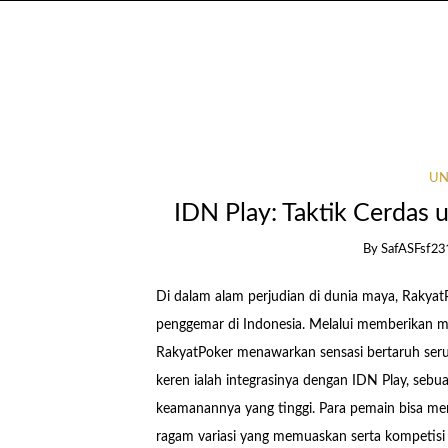
UN
IDN Play: Taktik Cerdas
By
SafASFsf23
Di dalam alam perjudian di dunia maya, RakyatP
penggemar di Indonesia. Melalui memberikan 
RakyatPoker menawarkan sensasi bertaruh seru
keren ialah integrasinya dengan IDN Play, sebua
keamanannya yang tinggi. Para pemain bisa me
ragam variasi yang memuaskan serta kompetisi