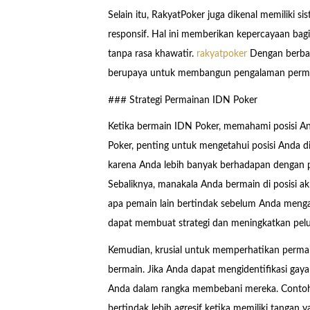
Selain itu, RakyatPoker juga dikenal memiliki 
responsif. Hal ini memberikan kepercayaan bag
tanpa rasa khawatir.
rakyatpoker
Dengan berbag
berupaya untuk membangun pengalaman permain
### Strategi Permainan IDN Poker
Ketika bermain IDN Poker, memahami posisi An
Poker, penting untuk mengetahui posisi Anda di
karena Anda lebih banyak berhadapan dengan pe
Sebaliknya, manakala Anda bermain di posisi a
apa pemain lain bertindak sebelum Anda meng
dapat membuat strategi dan meningkatkan pel
Kemudian, krusial untuk memperhatikan permai
bermain. Jika Anda dapat mengidentifikasi gaya
Anda dalam rangka membebani mereka. Contohny
bertindak lebih agresif ketika memiliki tanga