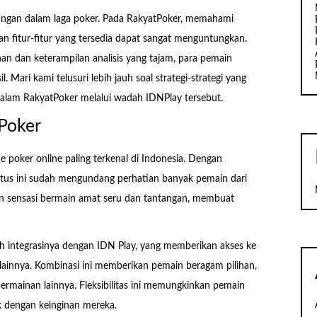
nangan dalam laga poker. Pada RakyatPoker, memahami
fitur-fitur yang tersedia dapat sangat menguntungkan.
 dan keterampilan analisis yang tajam, para pemain
ari kami telusuri lebih jauh soal strategi-strategi yang
 dalam RakyatPoker melalui wadah IDNPlay tersebut.
Poker
e poker online paling terkenal di Indonesia. Dengan
itus ini sudah mengundang perhatian banyak pemain dari
kan sensasi bermain amat seru dan tantangan, membuat
 integrasinya dengan IDN Play, yang memberikan akses ke
 lainnya. Kombinasi ini memberikan pemain beragam pilihan,
ermainan lainnya. Fleksibilitas ini memungkinkan pemain
 dengan keinginan mereka.