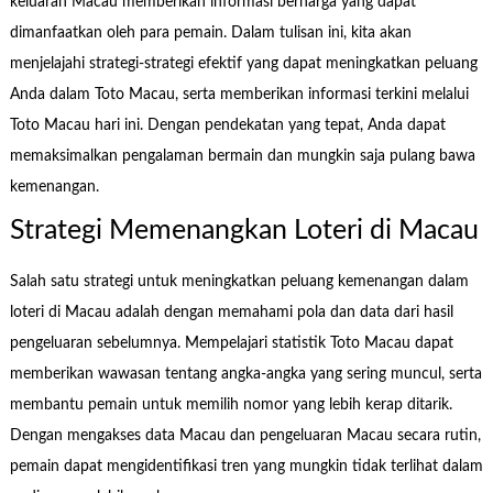
keluaran Macau memberikan informasi berharga yang dapat
dimanfaatkan oleh para pemain. Dalam tulisan ini, kita akan
menjelajahi strategi-strategi efektif yang dapat meningkatkan peluang
Anda dalam Toto Macau, serta memberikan informasi terkini melalui
Toto Macau hari ini. Dengan pendekatan yang tepat, Anda dapat
memaksimalkan pengalaman bermain dan mungkin saja pulang bawa
kemenangan.
Strategi Memenangkan Loteri di Macau
Salah satu strategi untuk meningkatkan peluang kemenangan dalam
loteri di Macau adalah dengan memahami pola dan data dari hasil
pengeluaran sebelumnya. Mempelajari statistik Toto Macau dapat
memberikan wawasan tentang angka-angka yang sering muncul, serta
membantu pemain untuk memilih nomor yang lebih kerap ditarik.
Dengan mengakses data Macau dan pengeluaran Macau secara rutin,
pemain dapat mengidentifikasi tren yang mungkin tidak terlihat dalam