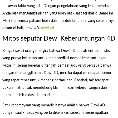
melawan fakta yang ada. Dengan pengetahuan yang lebih mendalam,
Anda bisa mengambil pilihan yang lebih bijak saat terlibat di game ini.
Mari kita semua pahami lebih dalam untuk tahu apa yang sebenarnya
dalam di balik dewi 4D.
dewi 4d
Mitos seputar Dewi Keberuntungan 4D
Banyak sekali orang mengira bahwa Dewi 4D adalah entitas mistis
yang punya kekuatan untuk memprediksi nomor keberuntungan.
Mitos ini sering beredar di tengah pemain judi, yang percaya bahwa
dengan memanggil nama Dewi 4D, mereka dapat mendapat nomor
yang tepat tepat untuk menang pertaruhan. Padahal, tak terdapat
bukti ilmiah untuk mendukung klaim ini, dan keberuntungan dalam
bermain lebih didasarkan pada chance.
Satu kepercayaan yang menarik lainnya adalah bahwa Dewi 4D
punya ritual khusus yang perlu dikerjakan sebelum menempatkan