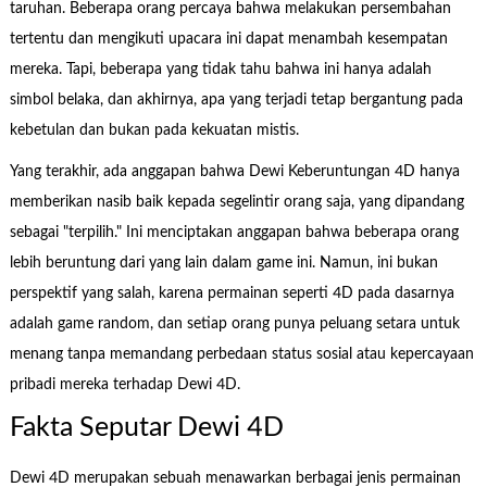
taruhan. Beberapa orang percaya bahwa melakukan persembahan
tertentu dan mengikuti upacara ini dapat menambah kesempatan
mereka. Tapi, beberapa yang tidak tahu bahwa ini hanya adalah
simbol belaka, dan akhirnya, apa yang terjadi tetap bergantung pada
kebetulan dan bukan pada kekuatan mistis.
Yang terakhir, ada anggapan bahwa Dewi Keberuntungan 4D hanya
memberikan nasib baik kepada segelintir orang saja, yang dipandang
sebagai "terpilih." Ini menciptakan anggapan bahwa beberapa orang
lebih beruntung dari yang lain dalam game ini. Namun, ini bukan
perspektif yang salah, karena permainan seperti 4D pada dasarnya
adalah game random, dan setiap orang punya peluang setara untuk
menang tanpa memandang perbedaan status sosial atau kepercayaan
pribadi mereka terhadap Dewi 4D.
Fakta Seputar Dewi 4D
Dewi 4D merupakan sebuah menawarkan berbagai jenis permainan