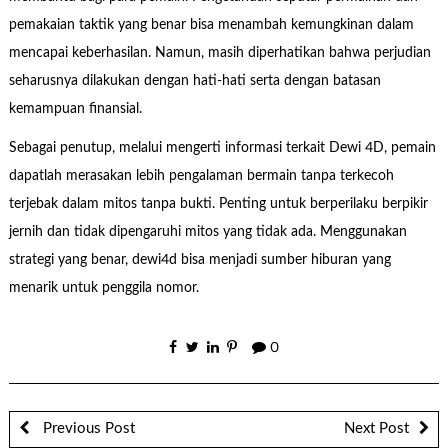
pemakaian taktik yang benar bisa menambah kemungkinan dalam
mencapai keberhasilan. Namun, masih diperhatikan bahwa perjudian
seharusnya dilakukan dengan hati-hati serta dengan batasan
kemampuan finansial.
Sebagai penutup, melalui mengerti informasi terkait Dewi 4D, pemain
dapatlah merasakan lebih pengalaman bermain tanpa terkecoh
terjebak dalam mitos tanpa bukti. Penting untuk berperilaku berpikir
jernih dan tidak dipengaruhi mitos yang tidak ada. Menggunakan
strategi yang benar, dewi4d bisa menjadi sumber hiburan yang
menarik untuk penggila nomor.
0
Previous Post
Next Post