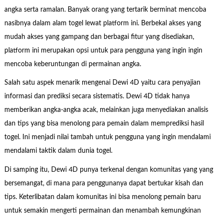
angka serta ramalan. Banyak orang yang tertarik berminat mencoba
nasibnya dalam alam togel lewat platform ini. Berbekal akses yang
mudah akses yang gampang dan berbagai fitur yang disediakan,
platform ini merupakan opsi untuk para pengguna yang ingin ingin
mencoba keberuntungan di permainan angka.
Salah satu aspek menarik mengenai Dewi 4D yaitu cara penyajian
informasi dan prediksi secara sistematis. Dewi 4D tidak hanya
memberikan angka-angka acak, melainkan juga menyediakan analisis
dan tips yang bisa menolong para pemain dalam memprediksi hasil
togel. Ini menjadi nilai tambah untuk pengguna yang ingin mendalami
mendalami taktik dalam dunia togel.
Di samping itu, Dewi 4D punya terkenal dengan komunitas yang yang
bersemangat, di mana para penggunanya dapat bertukar kisah dan
tips. Keterlibatan dalam komunitas ini bisa menolong pemain baru
untuk semakin mengerti permainan dan menambah kemungkinan