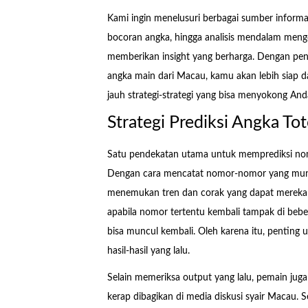
Kami ingin menelusuri berbagai sumber informas
bocoran angka, hingga analisis mendalam menge
memberikan insight yang berharga. Dengan pe
angka main dari Macau, kamu akan lebih siap d
jauh strategi-strategi yang bisa menyokong An
Strategi Prediksi Angka T
Satu pendekatan utama untuk memprediksi nom
Dengan cara mencatat nomor-nomor yang muncul
menemukan tren dan corak yang dapat mereka u
apabila nomor tertentu kembali tampak di beber
bisa muncul kembali. Oleh karena itu, penting 
hasil-hasil yang lalu.
Selain memeriksa output yang lalu, pemain jug
kerap dibagikan di media diskusi syair Maca