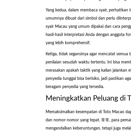
Yang kedua, dalam membaca syair, perhatikan ist
umumnya dibuat dari simbol dan perlu diinterpr
syair Macau yang umum dipakai dan cara pen
hasil-hasil interpretasi Anda dengan anggota 
yang lebih komprehensif.
Ketiga, tidak segansinya agar mencatat semua
penilaian sesudah waktu tertentu. Ini bisa memb
merasakan apakah taktik yang kalian jalankan ef
penyedia tunggal bisa berisiko, jadi pastikan
beragam penyedia yang tersedia.
Meningkatkan Peluang di 
Memaksimalkan kesempatan di Toto Macao dap
dan nomor-nomor yang tepat. 常常, para pemain
mengandalkan keberuntungan, tetapi juga melak