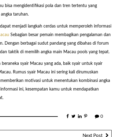
u bisa mengidentifikasi pola dan tren tertentu yang
angka taruhan.
u dapat menjadi langkah cerdas untuk memperoleh informasi
macau
Sebagian besar pemain membagikan pengalaman dan
an. Dengan berbagai sudut pandang yang dibahas di forum
n taktik di memilih angka main Macau pools yang tepat.
 beraneka syair Macau yang ada, baik syair untuk syair
acau. Rumus syair Macau ini sering kali dirumuskan
t memberikan motivasi untuk menentukan kombinasi angka
informasi ini, kesempatan kamu untuk mendapatkan
t.
0
Next Post