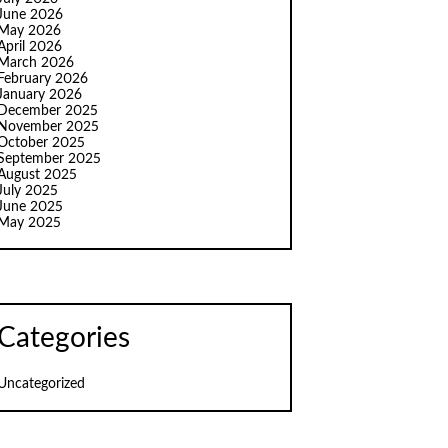
June 2026
May 2026
April 2026
March 2026
February 2026
January 2026
December 2025
November 2025
October 2025
September 2025
August 2025
July 2025
June 2025
May 2025
Categories
Uncategorized