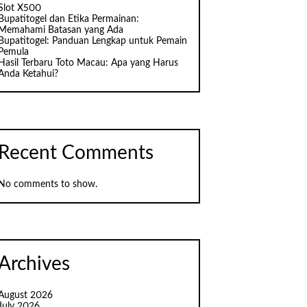
Slot X500
Bupatitogel dan Etika Permainan:
Memahami Batasan yang Ada
Bupatitogel: Panduan Lengkap untuk Pemain
Pemula
Hasil Terbaru Toto Macau: Apa yang Harus
Anda Ketahui?
Recent Comments
No comments to show.
Archives
August 2026
July 2026