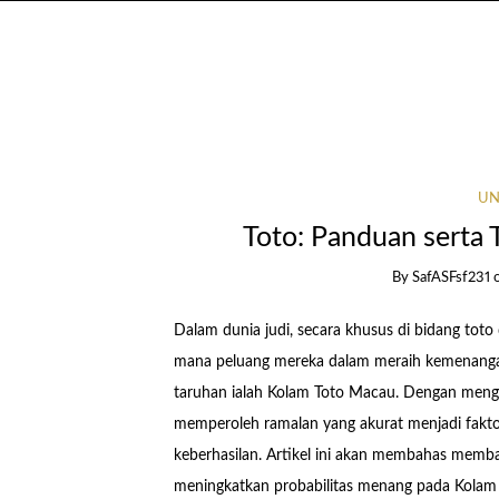
UN
Toto: Panduan serta
By
SafASFsf231
Dalam dunia judi, secara khusus di bidang toto
mana peluang mereka dalam meraih kemenangan.
taruhan ialah Kolam Toto Macau. Dengan mengg
memperoleh ramalan yang akurat menjadi fakto
keberhasilan. Artikel ini akan membahas memb
meningkatkan probabilitas menang pada Kolam