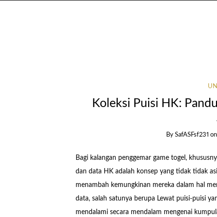
UN
Koleksi Puisi HK: Pand
By
SafASFsf231
o
Bagi kalangan penggemar game togel, khususnya
dan data HK adalah konsep yang tidak tidak as
menambah kemungkinan mereka dalam hal mempr
data, salah satunya berupa Lewat puisi-puisi yang
mendalami secara mendalam mengenai kumpu