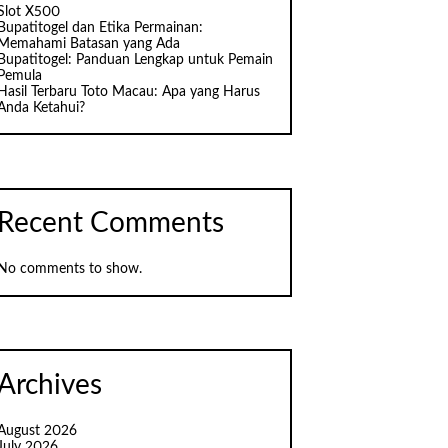
Slot X500
Bupatitogel dan Etika Permainan:
Memahami Batasan yang Ada
Bupatitogel: Panduan Lengkap untuk Pemain
Pemula
Hasil Terbaru Toto Macau: Apa yang Harus
Anda Ketahui?
Recent Comments
No comments to show.
Archives
August 2026
July 2026