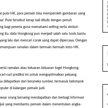
ai puisi HK, para pemain bisa memperoleh gambaran yang
. Puisi tersebut kerap kali ditulis dengan penuh
ng bagi peserta guna memahami setting serta simbol-
ing itu, data Hongkong pun menjadi salah satu tools bantu
 yang lalu dan mencari corak yang dapat dipercaya. Dengan
kemampuan ramalan dalam bermain bermain lotto HK.
risi ramalan atau keluaran keluaran togel Hongkong.
ari-cari prediksi ini untuk mengoptimalkan peluang
isa didapatkan dari beraneka sumber, termasuk kelompok
opuler di kalangan pemain judi.
besar orang bersaing mendapatkan dan berbagi informasi
tunjuk yang membantu pemain dalam menentukan angka-