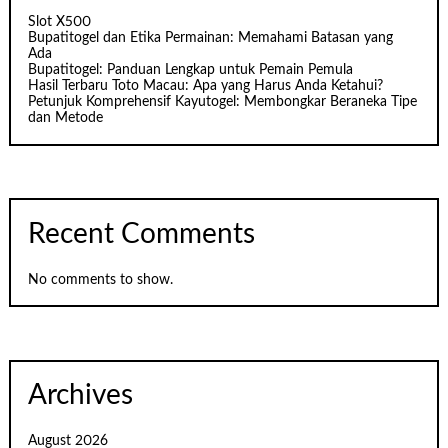
Slot X500
Bupatitogel dan Etika Permainan: Memahami Batasan yang
Ada
Bupatitogel: Panduan Lengkap untuk Pemain Pemula
Hasil Terbaru Toto Macau: Apa yang Harus Anda Ketahui?
Petunjuk Komprehensif Kayutogel: Membongkar Beraneka Tipe
dan Metode
Recent Comments
No comments to show.
Archives
August 2026