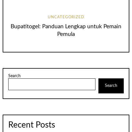
UNCATEGORIZED
Bupatitogel: Panduan Lengkap untuk Pemain
Pemula
Search
Search
Recent Posts