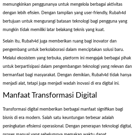
memungkinkan penggunanya untuk mengelola berbagai aktivitas
dengan lebih efisien. Dengan tampilan yang user-friendly, Rubah4d
bertujuan untuk mengurangi batasan teknologi bagi pengguna yang
mungkin tidak memiliki latar belakang teknis yang kuat.
Selain itu, Rubah4d juga memberikan ruang bagi inovator dan
pengembang untuk berkolaborasi dalam menciptakan solusi baru.
Melalui ekosistem yang terbuka, platform ini mengajak berbagai pihak
untuk berpartisipasi dalam pengembangan teknologi yang relevan dan
bermanfaat bagi masyarakat. Dengan demikian, Rubah4d tidak hanya
menjadi alat, tetapi juga menjadi wadah inovasi di era digital ini.
Manfaat Transformasi Digital
Transformasi digital memberikan berbagai manfaat signifikan bagi
bisnis di era modern. Salah satu keuntungan terbesar adalah
peningkatan efisiensi operasional. Dengan penerapan teknologi digital,
proses manual yang sebelumnya memakan waktu dapat