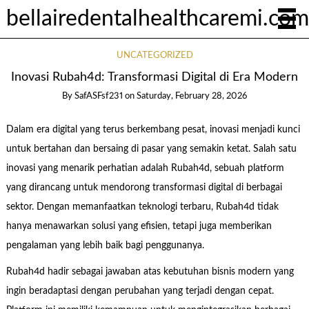
bellairedentalhealthcaremi.com
UNCATEGORIZED
Inovasi Rubah4d: Transformasi Digital di Era Modern
By
SafASFsf231
on
Saturday, February 28, 2026
Dalam era digital yang terus berkembang pesat, inovasi menjadi kunci
untuk bertahan dan bersaing di pasar yang semakin ketat. Salah satu
inovasi yang menarik perhatian adalah Rubah4d, sebuah platform
yang dirancang untuk mendorong transformasi digital di berbagai
sektor. Dengan memanfaatkan teknologi terbaru, Rubah4d tidak
hanya menawarkan solusi yang efisien, tetapi juga memberikan
pengalaman yang lebih baik bagi penggunanya.
Rubah4d hadir sebagai jawaban atas kebutuhan bisnis modern yang
ingin beradaptasi dengan perubahan yang terjadi dengan cepat.