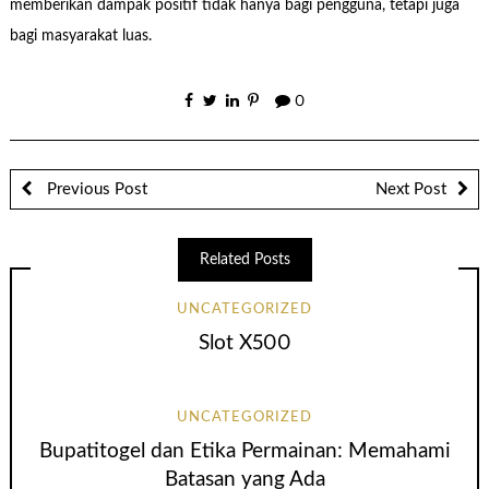
memberikan dampak positif tidak hanya bagi pengguna, tetapi juga
bagi masyarakat luas.
0
Previous Post
Next Post
Related Posts
UNCATEGORIZED
Slot X500
UNCATEGORIZED
Bupatitogel dan Etika Permainan: Memahami
Batasan yang Ada