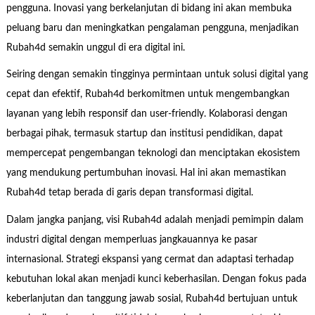
pengguna. Inovasi yang berkelanjutan di bidang ini akan membuka
peluang baru dan meningkatkan pengalaman pengguna, menjadikan
Rubah4d semakin unggul di era digital ini.
Seiring dengan semakin tingginya permintaan untuk solusi digital yang
cepat dan efektif, Rubah4d berkomitmen untuk mengembangkan
layanan yang lebih responsif dan user-friendly. Kolaborasi dengan
berbagai pihak, termasuk startup dan institusi pendidikan, dapat
mempercepat pengembangan teknologi dan menciptakan ekosistem
yang mendukung pertumbuhan inovasi. Hal ini akan memastikan
Rubah4d tetap berada di garis depan transformasi digital.
Dalam jangka panjang, visi Rubah4d adalah menjadi pemimpin dalam
industri digital dengan memperluas jangkauannya ke pasar
internasional. Strategi ekspansi yang cermat dan adaptasi terhadap
kebutuhan lokal akan menjadi kunci keberhasilan. Dengan fokus pada
keberlanjutan dan tanggung jawab sosial, Rubah4d bertujuan untuk