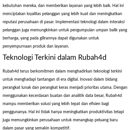
kebutuhan mereka, dan memberikan layanan yang lebih baik. Hal ini
menciptakan loyalitas pelanggan yang lebih kuat dan meningkatkan
reputasi perusahaan di pasar. Implementasi teknologi dalam interaksi
pelanggan juga memungkinkan untuk pengumpulan umpan balik yang
berharga, yang pada gilirannya dapat digunakan untuk
penyempurnaan produk dan layanan.
Teknologi Terkini dalam Rubah4d
Rubah4d terus berkomitmen dalam menghadirkan teknologi terkini
untuk menghadapi tantangan di era digital. Inovasi dalam bidang
perangkat lunak dan perangkat keras menjadi prioritas utama. Dengan
menggunakan kecerdasan buatan dan analitik data besar, Rubah4d
mampu memberikan solusi yang lebih tepat dan efisien bagi
penggunanya. Hal ini tidak hanya meningkatkan produktivitas tetapi
juga memungkinkan perusahaan untuk menangkap peluang baru
dalam pasar yang semakin kompetitif.