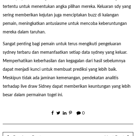
tertentu untuk menentukan angka pilihan mereka. Keluaran sdy yang
sering memberikan kejutan juga menciptakan buzz di kalangan
pemain, meningkatkan antusiasme untuk mencoba keberuntungan
mereka dalam taruhan.
Sangat penting bagi pemain untuk terus mengikuti pengeluaran
sydney terbaru dan memanfaatkan setiap data sydney yang keluar.
Memperhatikan keberhasilan dan kegagalan dari hasil sebelumnya
dapat menjadi kunci untuk membuat prediksi yang lebih baik.
Meskipun tidak ada jaminan kemenangan, pendekatan analitis
terhadap live draw Sidney dapat memberikan keuntungan yang lebih
besar dalam permainan togel ini.
0