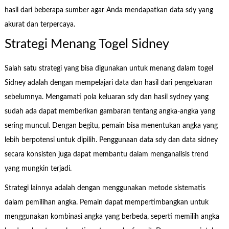
hasil dari beberapa sumber agar Anda mendapatkan data sdy yang
akurat dan terpercaya.
Strategi Menang Togel Sidney
Salah satu strategi yang bisa digunakan untuk menang dalam togel
Sidney adalah dengan mempelajari data dan hasil dari pengeluaran
sebelumnya. Mengamati pola keluaran sdy dan hasil sydney yang
sudah ada dapat memberikan gambaran tentang angka-angka yang
sering muncul. Dengan begitu, pemain bisa menentukan angka yang
lebih berpotensi untuk dipilih. Penggunaan data sdy dan data sidney
secara konsisten juga dapat membantu dalam menganalisis trend
yang mungkin terjadi.
Strategi lainnya adalah dengan menggunakan metode sistematis
dalam pemilihan angka. Pemain dapat mempertimbangkan untuk
menggunakan kombinasi angka yang berbeda, seperti memilih angka