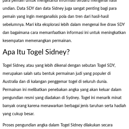
para pemain untuk mengetahui informasi terbaru mengenai hasil
undian. Data SDY dan data Sidney juga sangat penting bagi para
pemain yang ingin menganalisis pola dan tren dari hasil-hasil
sebelumnya. Mari kita eksplorasi lebih dalam mengenai live draw SDY
dan bagaimana cara memanfaatkan informasi ini untuk meningkatkan
kesempatan memenangkan permainan.
Apa Itu Togel Sidney?
Togel Sidney, atau yang lebih dikenal dengan sebutan Togel SDY,
merupakan salah satu bentuk permainan judi yang populer di
Australia dan di kalangan penggemar togel di seluruh dunia.
Permainan ini melibatkan penebakan angka yang akan keluar dalam
pengundian resmi yang diadakan di Sydney. Togel ini menarik minat
banyak orang karena menawarkan berbagai jenis taruhan serta hadiah
yang cukup besar.
Proses pengundian angka dalam Togel Sidney dilakukan secara