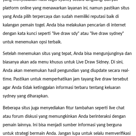
platform online yang menawarkan layanan ini, namun pastikan situs
yang Anda pilih terpercaya dan sudah memiliki reputasi baik di
kalangan pemain togel. Anda bisa melakukan pencarian di internet
dengan kata kunci seperti "live draw sdy" atau "live draw sydney"
untuk menemukan opsi terbaik.
Setelah menemukan situs yang tepat, Anda bisa mengunjunginya dan
biasanya akan ada menu khusus untuk Live Draw Sidney. Di sini,
Anda akan menemukan hasil pengundian yang diupdate secara real-
time. Pastikan untuk memperhatikan jam tayang live draw tersebut
agar Anda tidak ketinggalan informasi terbaru tentang keluaran
sydney yang diharapkan.
Beberapa situs juga menyediakan fitur tambahan seperti live chat
atau forum diskusi yang memungkinkan Anda berinteraksi dengan
pemain lainnya. Ini bisa menjadi sumber informasi yang berguna
untuk strategi bermain Anda. Jangan lupa untuk selalu memverifikasi