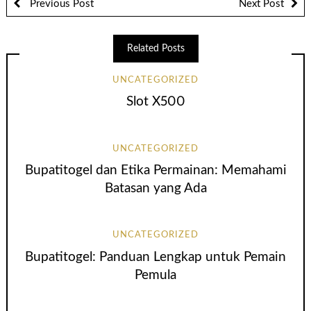
Previous Post
Next Post
Related Posts
UNCATEGORIZED
Slot X500
UNCATEGORIZED
Bupatitogel dan Etika Permainan: Memahami
Batasan yang Ada
UNCATEGORIZED
Bupatitogel: Panduan Lengkap untuk Pemain
Pemula