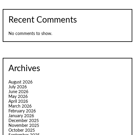
Recent Comments
No comments to show.
Archives
August 2026
July 2026
June 2026
May 2026
April 2026
March 2026
February 2026
January 2026
December 2025
November 2025
October 2025