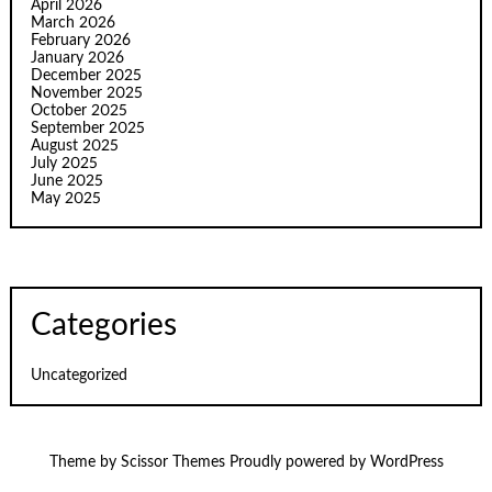
April 2026
March 2026
February 2026
January 2026
December 2025
November 2025
October 2025
September 2025
August 2025
July 2025
June 2025
May 2025
Categories
Uncategorized
Theme by
Scissor Themes
Proudly powered by
WordPress