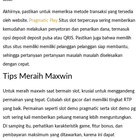
Akhirnya, pastikan untuk memeriksa metode transaksi yang tersedia
oleh website.
Pragmatic Play
Situs slot terpercaya sering memberikan
kemudahan melakukan penyetoran dan penarikan dana, termasuk
opsi deposit deposit pulsa atau QRIS. Pastikan juga bahwa memilih
situs situs memiliki memiliki pelanggan pelanggan siap membantu,
sehingga pertanyaan pertanyaan masalah masalah diselesaikan
dengan cepat.
Tips Meraih Maxwin
Untuk meraih maxwin saat bermain slot, krusial untuk menggandeng
permainan yang tepat. Cobalah slot gacor dari memiliki tingkat RTP
yang baik. Permainan seperti slot demo pragmatic serta slot demo pg
soft sering kali memberikan peluang menang lebih menguntungkan.
Di samping itu, perhatikan karakteristik game, fitur bonus, dan
pembayaran maksimum yang ditawarkan, karena ini dapat