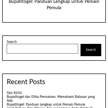
Bupatitogel: Panduan Lengkap untuk Pemain
Pemula
Search
Search
Recent Posts
Slot X500
Bupatitogel dan Etika Permainan: Memahami Batasan yang
Ada
Bupatitogel: Panduan Lengkap untuk Pemain Pemula