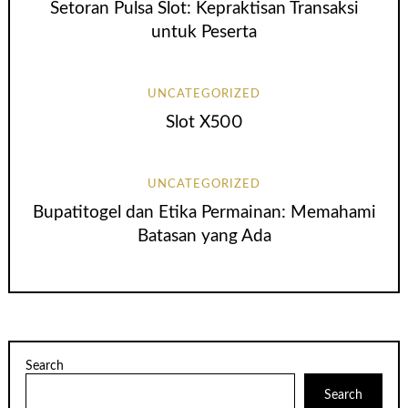
Setoran Pulsa Slot: Kepraktisan Transaksi
untuk Peserta
UNCATEGORIZED
Slot X500
UNCATEGORIZED
Bupatitogel dan Etika Permainan: Memahami
Batasan yang Ada
Search
Search