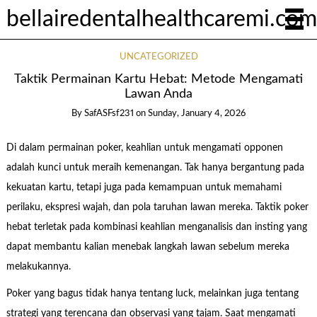
bellairedentalhealthcaremi.com
UNCATEGORIZED
Taktik Permainan Kartu Hebat: Metode Mengamati
Lawan Anda
By
SafASFsf231
on
Sunday, January 4, 2026
Di dalam permainan poker, keahlian untuk mengamati opponen
adalah kunci untuk meraih kemenangan. Tak hanya bergantung pada
kekuatan kartu, tetapi juga pada kemampuan untuk memahami
perilaku, ekspresi wajah, dan pola taruhan lawan mereka. Taktik poker
hebat terletak pada kombinasi keahlian menganalisis dan insting yang
dapat membantu kalian menebak langkah lawan sebelum mereka
melakukannya.
Poker yang bagus tidak hanya tentang luck, melainkan juga tentang
strategi yang terencana dan observasi yang tajam. Saat mengamati