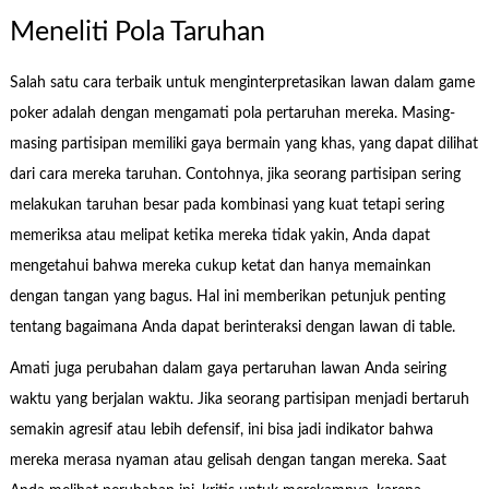
Meneliti Pola Taruhan
Salah satu cara terbaik untuk menginterpretasikan lawan dalam game
poker adalah dengan mengamati pola pertaruhan mereka. Masing-
masing partisipan memiliki gaya bermain yang khas, yang dapat dilihat
dari cara mereka taruhan. Contohnya, jika seorang partisipan sering
melakukan taruhan besar pada kombinasi yang kuat tetapi sering
memeriksa atau melipat ketika mereka tidak yakin, Anda dapat
mengetahui bahwa mereka cukup ketat dan hanya memainkan
dengan tangan yang bagus. Hal ini memberikan petunjuk penting
tentang bagaimana Anda dapat berinteraksi dengan lawan di table.
Amati juga perubahan dalam gaya pertaruhan lawan Anda seiring
waktu yang berjalan waktu. Jika seorang partisipan menjadi bertaruh
semakin agresif atau lebih defensif, ini bisa jadi indikator bahwa
mereka merasa nyaman atau gelisah dengan tangan mereka. Saat