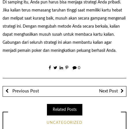
Di samping itu, Anda pun harus bisa menjaga strategi Anda pribadi.
Jika kalian terus memasang taruhan tinggi saat memiliki kartu hebat
dan melipat saat kurang baik, musuh akan secara gampang mengenali
strategi ini. Dengan mengubah metode Anda secara berkala, kalian
dapat menghasilkan musuh susah untuk membaca kartu kalian.
Gabungan dari seluruh strategi ini akan membantu kalian agar
menjadi pemain poker dan meningkatkan peluang berhasil Anda.
0
Previous Post
Next Post
Related Posts
UNCATEGORIZED