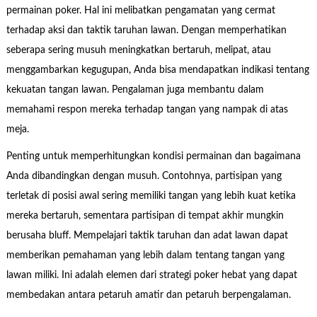
permainan poker. Hal ini melibatkan pengamatan yang cermat
terhadap aksi dan taktik taruhan lawan. Dengan memperhatikan
seberapa sering musuh meningkatkan bertaruh, melipat, atau
menggambarkan kegugupan, Anda bisa mendapatkan indikasi tentang
kekuatan tangan lawan. Pengalaman juga membantu dalam
memahami respon mereka terhadap tangan yang nampak di atas
meja.
Penting untuk memperhitungkan kondisi permainan dan bagaimana
Anda dibandingkan dengan musuh. Contohnya, partisipan yang
terletak di posisi awal sering memiliki tangan yang lebih kuat ketika
mereka bertaruh, sementara partisipan di tempat akhir mungkin
berusaha bluff. Mempelajari taktik taruhan dan adat lawan dapat
memberikan pemahaman yang lebih dalam tentang tangan yang
lawan miliki. Ini adalah elemen dari strategi poker hebat yang dapat
membedakan antara petaruh amatir dan petaruh berpengalaman.