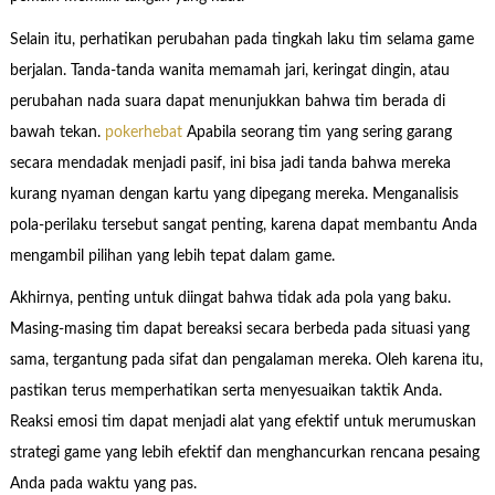
Selain itu, perhatikan perubahan pada tingkah laku tim selama game
berjalan. Tanda-tanda wanita memamah jari, keringat dingin, atau
perubahan nada suara dapat menunjukkan bahwa tim berada di
bawah tekan.
pokerhebat
Apabila seorang tim yang sering garang
secara mendadak menjadi pasif, ini bisa jadi tanda bahwa mereka
kurang nyaman dengan kartu yang dipegang mereka. Menganalisis
pola-perilaku tersebut sangat penting, karena dapat membantu Anda
mengambil pilihan yang lebih tepat dalam game.
Akhirnya, penting untuk diingat bahwa tidak ada pola yang baku.
Masing-masing tim dapat bereaksi secara berbeda pada situasi yang
sama, tergantung pada sifat dan pengalaman mereka. Oleh karena itu,
pastikan terus memperhatikan serta menyesuaikan taktik Anda.
Reaksi emosi tim dapat menjadi alat yang efektif untuk merumuskan
strategi game yang lebih efektif dan menghancurkan rencana pesaing
Anda pada waktu yang pas.