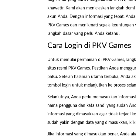
khawatir. Kami akan menjelaskan langkah demi l
akun Anda. Dengan informasi yang tepat, Anda
PKV Games dan menikmati segala keuntungan ya
langkah dasar yang perlu Anda ketahui.
Cara Login di PKV Games
Untuk memulai permainan di PKV Games, langk
situs resmi PKV Games. Pastikan Anda menggu
palsu. Setelah halaman utama terbuka, Anda akan
tombol login untuk melanjutkan ke proses selan
Selanjutnya, Anda perlu memasukkan informasi
nama pengguna dan kata sandi yang sudah And
informasi yang dimasukkan agar tidak terjadi 
sudah yakin dengan data yang dimasukkan, klik
Jika informasi yang dimasukkan benar, Anda a