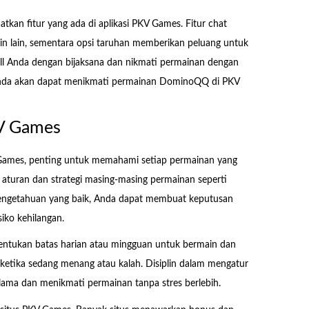
kan fitur yang ada di aplikasi PKV Games. Fitur chat
n lain, sementara opsi taruhan memberikan peluang untuk
oll Anda dengan bijaksana dan nikmati permainan dengan
, Anda akan dapat menikmati permainan DominoQQ di PKV
KV Games
Games, penting untuk memahami setiap permainan yang
 aturan dan strategi masing-masing permainan seperti
engetahuan yang baik, Anda dapat membuat keputusan
iko kehilangan.
Tentukan batas harian atau mingguan untuk bermain dan
 ketika sedang menang atau kalah. Disiplin dalam mengatur
ama dan menikmati permainan tanpa stres berlebih.