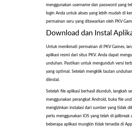
menggunakan username dan password yang tel
login Anda untuk akses yang lebih mudah di ke
permainan seru yang ditawarkan oleh PKV Gam
Download dan Instal Apli
Untuk menikmati permainan di PKV Games, la
aplikasi resmi dari situs PKV. Anda dapat me
unduhan. Pastikan untuk mengunduh versi terb
yang optimal. Setelah mengklik tautan unduhan, 
diinstal.
Setelah file aplikasi berhasil diunduh, langkah 
menggunakan perangkat Android, buka file unduh
mengizinkan instalasi dari sumber yang tidak d
perlu menggunakan iOS yang telah di-jailbreak a
beberapa aplikasi mungkin tidak tersedia di App