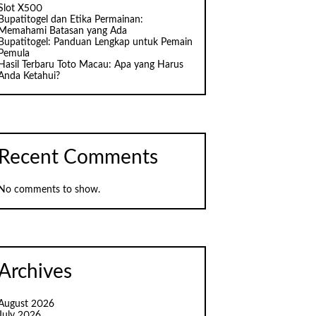
Slot X500
Bupatitogel dan Etika Permainan:
Memahami Batasan yang Ada
Bupatitogel: Panduan Lengkap untuk Pemain
Pemula
Hasil Terbaru Toto Macau: Apa yang Harus
Anda Ketahui?
Recent Comments
No comments to show.
Archives
August 2026
July 2026