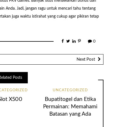
eh situs PKV Games. Banyak situs menawarkan bonus dan
n Anda. Jadi, jangan ragu untuk mencari tahu tentang
rtakan juga waktu istirahat yang cukup agar pikiran tetap
0
Next Post
Related Posts
CATEGORIZED
UNCATEGORIZED
Slot X500
Bupatitogel dan Etika
Permainan: Memahami
Batasan yang Ada