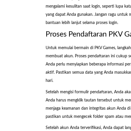
mengalami kesulitan saat login, seperti lupa ka
yang dapat Anda gunakan. Jangan ragu untuk
bantuan lebih lanjut selama proses login.
Proses Pendaftaran PKV 
Untuk memulai bermain di PKV Games, langkah
membuat akun. Proses pendaftaran ini cukup se
Anda perlu menyiapkan beberapa informasi pers
aktif. Pastikan semua data yang Anda masukka
hari.
Setelah mengisi formulir pendaftaran, Anda ak
Anda harus mengklik tautan tersebut untuk memv
menjaga keamanan dan integritas akun Anda di
pastikan untuk mengecek folder spam atau men
Setelah akun Anda terverifikasi, Anda dapat l