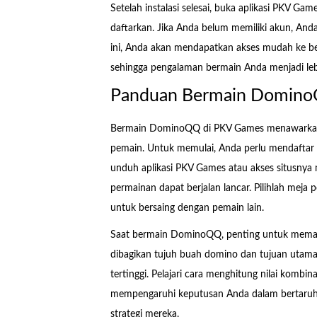
Setelah instalasi selesai, buka aplikasi PKV G
daftarkan. Jika Anda belum memiliki akun, Anda
ini, Anda akan mendapatkan akses mudah ke be
sehingga pengalaman bermain Anda menjadi le
Panduan Bermain Domino
Bermain DominoQQ di PKV Games menawarkan 
pemain. Untuk memulai, Anda perlu mendaftar 
unduh aplikasi PKV Games atau akses situsnya m
permainan dapat berjalan lancar. Pilihlah meja
untuk bersaing dengan pemain lain.
Saat bermain DominoQQ, penting untuk memaha
dibagikan tujuh buah domino dan tujuan utam
tertinggi. Pelajari cara menghitung nilai kombi
mempengaruhi keputusan Anda dalam bertaruh. 
strategi mereka.