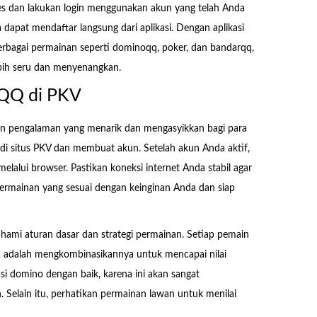
ames dan lakukan login menggunakan akun yang telah Anda
 dapat mendaftar langsung dari aplikasi. Dengan aplikasi
rbagai permainan seperti dominoqq, poker, dan bandarqq,
bih seru dan menyenangkan.
QQ di PKV
pengalaman yang menarik dan mengasyikkan bagi para
di situs PKV dan membuat akun. Setelah akun Anda aktif,
elalui browser. Pastikan koneksi internet Anda stabil agar
 permainan yang sesuai dengan keinginan Anda dan siap
mi aturan dasar dan strategi permainan. Setiap pemain
a adalah mengkombinasikannya untuk mencapai nilai
nasi domino dengan baik, karena ini akan sangat
Selain itu, perhatikan permainan lawan untuk menilai