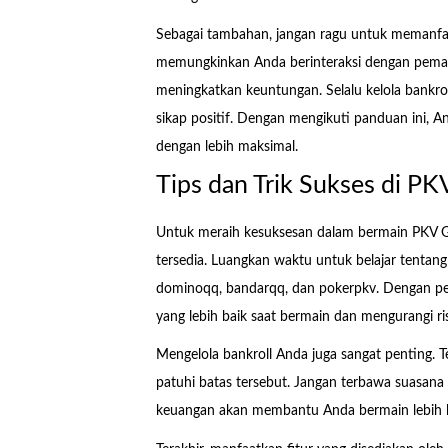
Sebagai tambahan, jangan ragu untuk memanfaat
memungkinkan Anda berinteraksi dengan pemai
meningkatkan keuntungan. Selalu kelola bankr
sikap positif. Dengan mengikuti panduan ini
dengan lebih maksimal.
Tips dan Trik Sukses di P
Untuk meraih kesuksesan dalam bermain PKV 
tersedia. Luangkan waktu untuk belajar tentang
dominoqq, bandarqq, dan pokerpkv. Dengan p
yang lebih baik saat bermain dan mengurangi ris
Mengelola bankroll Anda juga sangat penting. 
patuhi batas tersebut. Jangan terbawa suasana
keuangan akan membantu Anda bermain lebih l