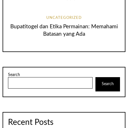
UNCATEGORIZED
Bupatitogel dan Etika Permainan: Memahami
Batasan yang Ada
Search
Search
Recent Posts