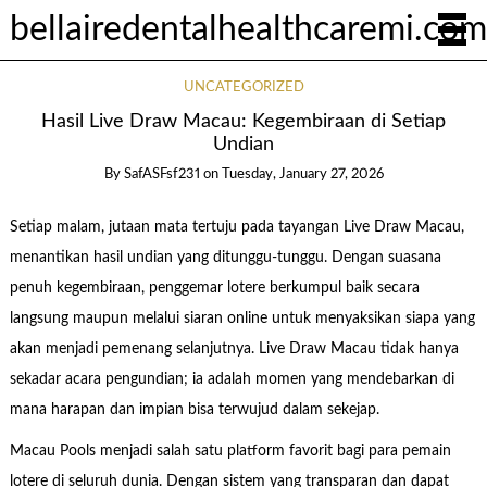
bellairedentalhealthcaremi.com
UNCATEGORIZED
Hasil Live Draw Macau: Kegembiraan di Setiap
Undian
By
SafASFsf231
on
Tuesday, January 27, 2026
Setiap malam, jutaan mata tertuju pada tayangan Live Draw Macau,
menantikan hasil undian yang ditunggu-tunggu. Dengan suasana
penuh kegembiraan, penggemar lotere berkumpul baik secara
langsung maupun melalui siaran online untuk menyaksikan siapa yang
akan menjadi pemenang selanjutnya. Live Draw Macau tidak hanya
sekadar acara pengundian; ia adalah momen yang mendebarkan di
mana harapan dan impian bisa terwujud dalam sekejap.
Macau Pools menjadi salah satu platform favorit bagi para pemain
lotere di seluruh dunia. Dengan sistem yang transparan dan dapat