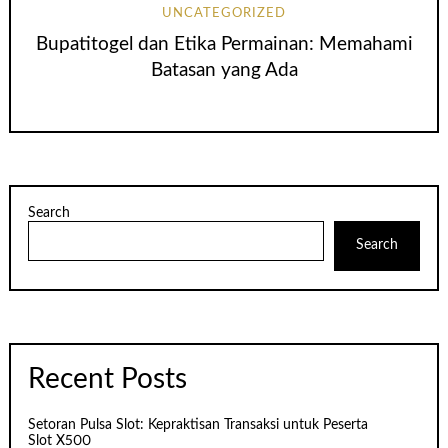
UNCATEGORIZED
Bupatitogel dan Etika Permainan: Memahami
Batasan yang Ada
Search
Search
Recent Posts
Setoran Pulsa Slot: Kepraktisan Transaksi untuk Peserta
Slot X500