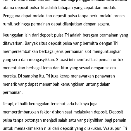
utama deposit pulsa Tri adalah tahapan yang cepat dan mudah.
Pengguna dapat melakukan deposit pulsa tanpa perlu melalui proses
rumit, sehingga permainan dapat dilanjutkan dengan segera.
Keunggulan lain dari deposit pulsa Tri adalah beragam permainan yang
ditawarkan. Banyak situs deposit pulsa yang bermitra dengan Tri
mempersembahkan berbagai jenis permainan slot menguntungkan
yang seru dan mengasyikkan. Situasi ini memfasilitasi pemain untuk
menentukan berbagai tema dan fitur yang sesuai dengan selera
mereka. Di samping itu, Tri juga kerap menawarkan penawaran
menarik yang dapat menambah kemungkinan untung dalam
permainan.
Tetapi, di balik keunggulan tersebut, ada baiknya juga
mempertimbangkan faktor diskon saat melakukan deposit. Deposit
pulsa tanpa potongan menjadi salah satu yang signifikan bagi pemain
untuk memaksimalkan nilai dari deposit yang dilakukan. Walaupun Tri