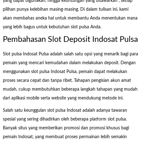
yang dapat digunakan, hingga keuntungan yang ditawarkan , setiap
pilihan punya kelebihan masing-masing. Di dalam tulisan ini, kami
akan membahas aneka hal untuk membantu Anda menentukan mana
yang lebih bagus untuk kebutuhan slot pulsa Anda.
Pembahasan Slot Deposit Indosat Pulsa
Slot pulsa Indosat Pulsa adalah salah satu opsi yang menarik bagi para
pemain yang mencari kemudahan dalam melakukan deposit. Dengan
menggunakan slot pulsa Indosat Pulsa, pemain dapat melakukan
proses secara cepat dan tanpa ribet. Tahapan pengisian akun amat
mudah, cukup membutuhkan beberapa langkah tahapan yang mudah
dari aplikasi mobile serta website yang mendukung metode ini.
Salah satu keunggulan slot pulsa Indosat adalah adanya tawaran
spesial yang sering dihadirkan oleh beberapa platform slot pulsa.
Banyak situs yang memberikan promosi dan promosi khusus bagi
pemain Indosat, yang membuat proses permainan lebih semakin