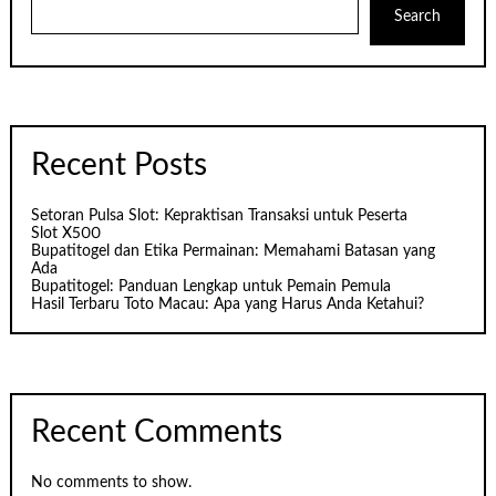
Search
Recent Posts
Setoran Pulsa Slot: Kepraktisan Transaksi untuk Peserta
Slot X500
Bupatitogel dan Etika Permainan: Memahami Batasan yang
Ada
Bupatitogel: Panduan Lengkap untuk Pemain Pemula
Hasil Terbaru Toto Macau: Apa yang Harus Anda Ketahui?
Recent Comments
No comments to show.