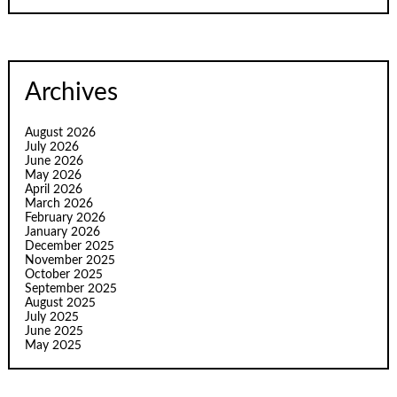
Archives
August 2026
July 2026
June 2026
May 2026
April 2026
March 2026
February 2026
January 2026
December 2025
November 2025
October 2025
September 2025
August 2025
July 2025
June 2025
May 2025