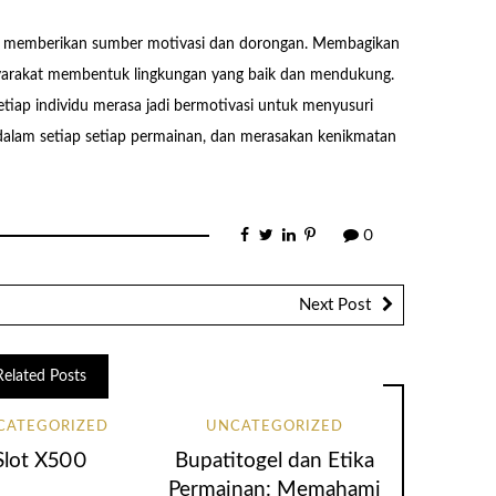
ut memberikan sumber motivasi dan dorongan. Membagikan
asyarakat membentuk lingkungan yang baik dan mendukung.
iap individu merasa jadi bermotivasi untuk menyusuri
lam setiap setiap permainan, dan merasakan kenikmatan
0
Next Post
Related Posts
CATEGORIZED
UNCATEGORIZED
Slot X500
Bupatitogel dan Etika
Permainan: Memahami