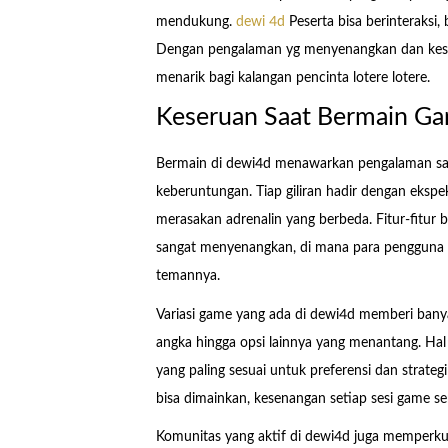
mendukung.
dewi 4d
Peserta bisa berinteraksi,
Dengan pengalaman yg menyenangkan dan kese
menarik bagi kalangan pencinta lotere lotere.
Keseruan Saat Bermain G
Bermain di dewi4d menawarkan pengalaman sa
keberuntungan. Tiap giliran hadir dengan eksp
merasakan adrenalin yang berbeda. Fitur-fitu
sangat menyenangkan, di mana para pengguna 
temannya.
Variasi game yang ada di dewi4d memberi banya
angka hingga opsi lainnya yang menantang. Ha
yang paling sesuai untuk preferensi dan strate
bisa dimainkan, kesenangan setiap sesi game s
Komunitas yang aktif di dewi4d juga memperku