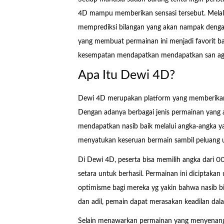
4D mampu memberikan sensasi tersebut. Melal
memprediksi bilangan yang akan nampak dengan
yang membuat permainan ini menjadi favorit b
kesempatan mendapatkan mendapatkan san ag
Apa Itu Dewi 4D?
Dewi 4D merupakan platform yang memberikan 
Dengan adanya berbagai jenis permainan yang
mendapatkan nasib baik melalui angka-angka y
menyatukan keseruan bermain sambil peluang 
Di Dewi 4D, peserta bisa memilih angka dari 
setara untuk berhasil. Permainan ini diciptak
optimisme bagi mereka yg yakin bahwa nasib bi
dan adil, pemain dapat merasakan keadilan dal
Selain menawarkan permainan yang menyenang