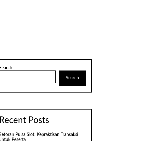
Search
Search
Recent Posts
Setoran Pulsa Slot: Kepraktisan Transaksi
untuk Peserta