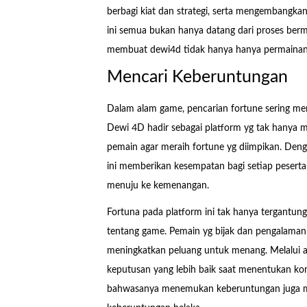
berbagi kiat dan strategi, serta mengembangka
ini semua bukan hanya datang dari proses bermain
membuat dewi4d tidak hanya hanya permainan,
Mencari Keberuntungan
Dalam alam game, pencarian fortune sering men
Dewi 4D hadir sebagai platform yg tak hanya m
pemain agar meraih fortune yg diimpikan. Denga
ini memberikan kesempatan bagi setiap pesert
menuju ke kemenangan.
Fortuna pada platform ini tak hanya tergantun
tentang game. Pemain yg bijak dan pengalaman
meningkatkan peluang untuk menang. Melalui 
keputusan yang lebih baik saat menentukan ko
bahwasanya menemukan keberuntungan juga me