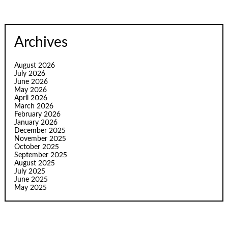
Archives
August 2026
July 2026
June 2026
May 2026
April 2026
March 2026
February 2026
January 2026
December 2025
November 2025
October 2025
September 2025
August 2025
July 2025
June 2025
May 2025