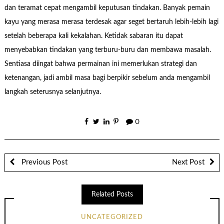
dan teramat cepat mengambil keputusan tindakan. Banyak pemain
kayu yang merasa merasa terdesak agar seget bertaruh lebih-lebih lagi
setelah beberapa kali kekalahan. Ketidak sabaran itu dapat
menyebabkan tindakan yang terburu-buru dan membawa masalah.
Sentiasa diingat bahwa permainan ini memerlukan strategi dan
ketenangan, jadi ambil masa bagi berpikir sebelum anda mengambil
langkah seterusnya selanjutnya.
0
Previous Post
Next Post
Related Posts
UNCATEGORIZED