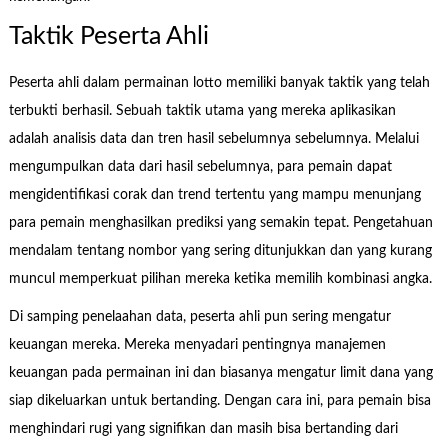
Taktik Peserta Ahli
Peserta ahli dalam permainan lotto memiliki banyak taktik yang telah
terbukti berhasil. Sebuah taktik utama yang mereka aplikasikan
adalah analisis data dan tren hasil sebelumnya sebelumnya. Melalui
mengumpulkan data dari hasil sebelumnya, para pemain dapat
mengidentifikasi corak dan trend tertentu yang mampu menunjang
para pemain menghasilkan prediksi yang semakin tepat. Pengetahuan
mendalam tentang nombor yang sering ditunjukkan dan yang kurang
muncul memperkuat pilihan mereka ketika memilih kombinasi angka.
Di samping penelaahan data, peserta ahli pun sering mengatur
keuangan mereka. Mereka menyadari pentingnya manajemen
keuangan pada permainan ini dan biasanya mengatur limit dana yang
siap dikeluarkan untuk bertanding. Dengan cara ini, para pemain bisa
menghindari rugi yang signifikan dan masih bisa bertanding dari