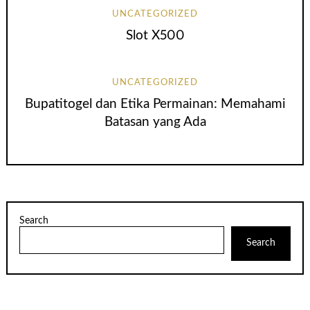
UNCATEGORIZED
Slot X500
UNCATEGORIZED
Bupatitogel dan Etika Permainan: Memahami
Batasan yang Ada
Search
Search