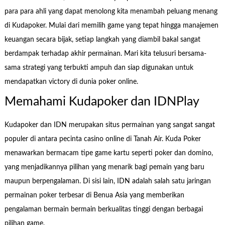
para para ahli yang dapat menolong kita menambah peluang menang
di Kudapoker. Mulai dari memilih game yang tepat hingga manajemen
keuangan secara bijak, setiap langkah yang diambil bakal sangat
berdampak terhadap akhir permainan. Mari kita telusuri bersama-
sama strategi yang terbukti ampuh dan siap digunakan untuk
mendapatkan victory di dunia poker online.
Memahami Kudapoker dan IDNPlay
Kudapoker dan IDN merupakan situs permainan yang sangat sangat
populer di antara pecinta casino online di Tanah Air. Kuda Poker
menawarkan bermacam tipe game kartu seperti poker dan domino,
yang menjadikannya pilihan yang menarik bagi pemain yang baru
maupun berpengalaman. Di sisi lain, IDN adalah salah satu jaringan
permainan poker terbesar di Benua Asia yang memberikan
pengalaman bermain bermain berkualitas tinggi dengan berbagai
pilihan game.