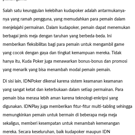
Salah satu keunggulan kelebihan kudapoker adalah antarmukanya-
nya yang ramah pengguna, yang memudahkan para pemain dalam
menjelajahi permainan. Dalam kudapoker, pemain dapat menemukan
berbagai jenis meja dengan taruhan yang berbeda-beda. Ini
memberikan fleksibilitas bagi para pemain untuk mengambil game
yang cocok dengan gaya dan tingkat kemampuan mereka. Tidak
hanya itu, Kuda Poker juga menawarkan bonus-bonus dan promosi
yang menarik yang bisa menambah modal pemain pemain.
Di sisi lain, IDNPoker dikenal karena sistem keamanan keamanan
yang sangat ketat dan keterbukaan dalam setiap permainan. Para
pemain bisa merasa lebih aman karena teknologi-enkripsi yang
digunakan. IDNPlay juga memberikan fitur-fitur multi-tabling sehingga
memungkinkan pemain untuk bermain di beberapa meja meja
sekaligus, memberi kesempatan untuk menambah kemenangan
mereka. Secara keseluruhan, baik kudapoker maupun IDN