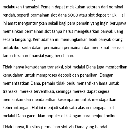
melakukan transaksi. Pemain dapat melakukan setoran dari nominal
rendah, seperti permainan slot dana 5000 atau slot deposit 10k. Hal
ini amat menguntungkan sekali bagi para pemain yang ingin berupaya
memainkan permainan slot tanpa harus mengeluarkan banyak uang
secara langsung. Kemudahan ini memungkinkan lebih banyak orang
untuk ikut serta dalam permainan permainan dan menikmati sensasi
tanpa tekanan finansial yang berlebihan.
Tidak hanya kemudahan transaksi, slot melalui Dana juga memberikan
kemudahan untuk memproses deposit dan penarikan. Dengan
memanfaatkan Dana, pemain tidak perlu menantikan lama untuk
transaksi mereka terverifikasi, sehingga mereka dapat segera
memainkan dan mendapatkan kesempatan untuk mendapatkan
keberuntungan. Hal ini menjadi salah satu alasan mengapa slot
melalui Dana gacor kian populer di kalangan para penjudi online.
Tidak hanya, itu situs permainan slot via Dana yang handal