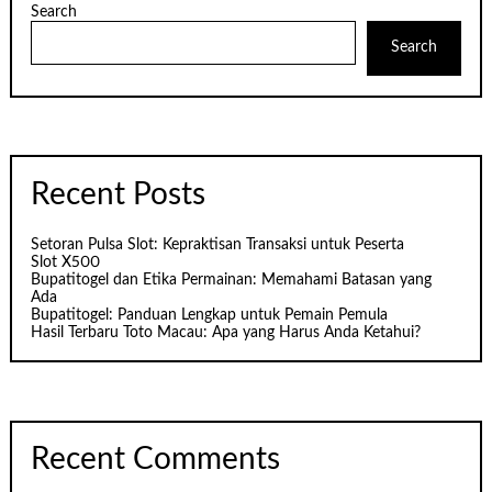
Search
Search
Recent Posts
Setoran Pulsa Slot: Kepraktisan Transaksi untuk Peserta
Slot X500
Bupatitogel dan Etika Permainan: Memahami Batasan yang
Ada
Bupatitogel: Panduan Lengkap untuk Pemain Pemula
Hasil Terbaru Toto Macau: Apa yang Harus Anda Ketahui?
Recent Comments