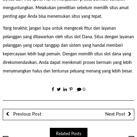
menguntungkan. Melakukan penelitian sebelum memilih situs amat
penting agar Anda bisa menemukan situs yang tepat.
Yang terakhir, jangan lupa untuk mengecek fitur dan layanan
pelanggan yang ditawarkan oleh situs slot Dana. Situs dengan layanan
pelanggan yang cepat tanggap dan sistem yang handal memberi
kepercayaan lebih bagi pemain. Dengan memilih situs slot dana yang
direkomendasikan, Anda dapat menikmati proses bermain yang lebih
menyenangkan halus dan tentunya peluang menang yang lebih besar.
0
Previous Post
Next Post
Related Posts