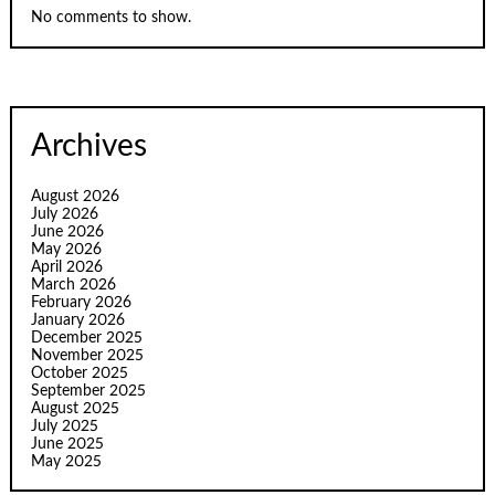
No comments to show.
Archives
August 2026
July 2026
June 2026
May 2026
April 2026
March 2026
February 2026
January 2026
December 2025
November 2025
October 2025
September 2025
August 2025
July 2025
June 2025
May 2025