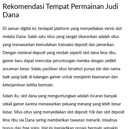
Rekomendasi Tempat Permainan Judi
Dana
Di zaman digital ini, terdapat platform yang menyediakan servis slot
melalui Dana. Salah satu situs yang sangat disarankan adalah situs
yang menawarkan kemudahan transaksi deposit dan penarikan.
Dengan minimal deposit yang rendah seperti slot dana lima ribu,
gamer baru dapat mencoba peruntungan mereka dengan sedikit
ancaman besar. Selalu pastikan situs tersebut punya izin dan nama
baik yang baik di kalangan gamer untuk menjamin keamanan dan
keterjaminan ketika bermain.
Selain itu, slot dana yang menguntungkan adalah incaran banyak
sekali gamer karena menawarkan peluang menang yang lebih besar
besar. Situs-situs yang menyediakan slot deposit 10k dan slot deposit
lima ribu via Dana sering memberikan tawaran menarik, misalnya
bonus dan free spins. Hal ini menjadikan proses bermain semakin