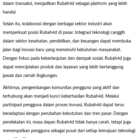
dalam transaksi, menjadikan Rubah4d sebagai platform yang lebih
handal.
Selain itu, kolaborasi dengan berbagai sektor industri akan
memperkuat posisi Rubah4d di pasar. Integrasi teknologi canggih
dalam sektor kesehatan, pendidikan, dan keuangan dapat membuka
jalan bagi inovasi baru yang memenuhi kebutuhan masyarakat.
Dengan fokus pada keberlanjutan dan dampak sosial, Rubah4d juga
dapat menciptakan produk dan layanan yang lebih bertanggung
jawab dan ramah lingkungan.
Akhirnya, pengembangan komunitas pengguna yang aktif dan
terhubung akan menjadi kunci keberhasilan Rubah4d. Melalui
partisipasi pengguna dalam proses inovasi, Rubah4d dapat terus
beradaptasi dengan perubahan kebutuhan dan tren pasar. Dengan
pendekatan ini, masa depan Rubah4d tidak hanya cerah, tetapi juga
menempatkan pengguna sebagai pusat dari setiap kemajuan teknologi