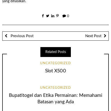
yang dihasilkan.
0
Previous Post
Next Post
Related Posts
UNCATEGORIZED
Slot X500
UNCATEGORIZED
Bupatitogel dan Etika Permainan: Memahami
Batasan yang Ada