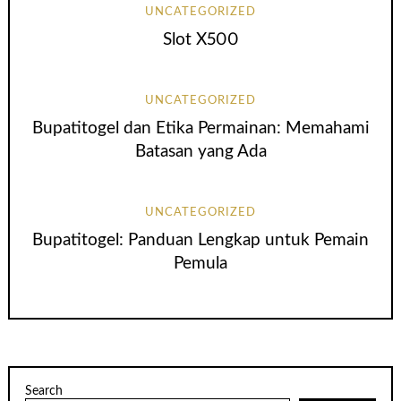
UNCATEGORIZED
Slot X500
UNCATEGORIZED
Bupatitogel dan Etika Permainan: Memahami
Batasan yang Ada
UNCATEGORIZED
Bupatitogel: Panduan Lengkap untuk Pemain
Pemula
Search