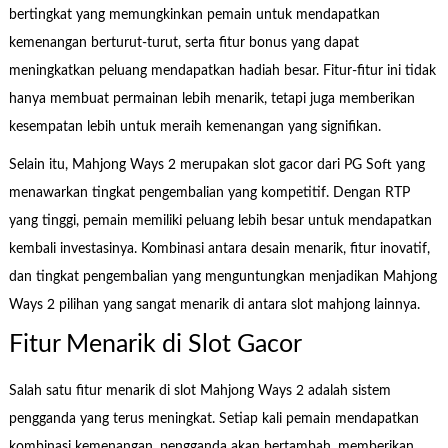
bertingkat yang memungkinkan pemain untuk mendapatkan
kemenangan berturut-turut, serta fitur bonus yang dapat
meningkatkan peluang mendapatkan hadiah besar. Fitur-fitur ini tidak
hanya membuat permainan lebih menarik, tetapi juga memberikan
kesempatan lebih untuk meraih kemenangan yang signifikan.
Selain itu, Mahjong Ways 2 merupakan slot gacor dari PG Soft yang
menawarkan tingkat pengembalian yang kompetitif. Dengan RTP
yang tinggi, pemain memiliki peluang lebih besar untuk mendapatkan
kembali investasinya. Kombinasi antara desain menarik, fitur inovatif,
dan tingkat pengembalian yang menguntungkan menjadikan Mahjong
Ways 2 pilihan yang sangat menarik di antara slot mahjong lainnya.
Fitur Menarik di Slot Gacor
Salah satu fitur menarik di slot Mahjong Ways 2 adalah sistem
pengganda yang terus meningkat. Setiap kali pemain mendapatkan
kombinasi kemenangan, pengganda akan bertambah, memberikan