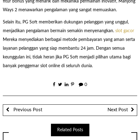
fitur bonus yang menarik dan mekanika permainan inovatif, Mahjong
Ways 2 menawarkan pengalaman yang sangat memuaskan.
Selain itu, PG Soft memberikan dukungan pelanggan yang unggul,
menjadikan pengalaman bermain semakin menyenangkan.
slot gacor
Mereka menyediakan berbagai metode pembayaran yang aman serta
layanan pelanggan yang siap membantu 24 jam. Dengan semua
keunggulan ini, tidak heran jika PG Soft menjadi pilihan utama bagi
banyak penggemar slot online di seluruh dunia.
0
Previous Post
Next Post
Related Posts