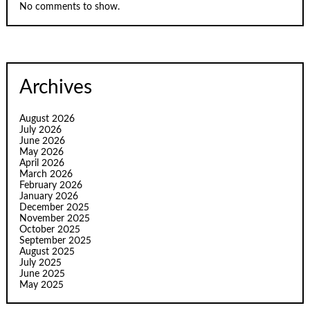
No comments to show.
Archives
August 2026
July 2026
June 2026
May 2026
April 2026
March 2026
February 2026
January 2026
December 2025
November 2025
October 2025
September 2025
August 2025
July 2025
June 2025
May 2025