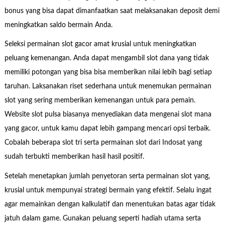
bonus yang bisa dapat dimanfaatkan saat melaksanakan deposit demi
meningkatkan saldo bermain Anda.
Seleksi permainan slot gacor amat krusial untuk meningkatkan
peluang kemenangan. Anda dapat mengambil slot dana yang tidak
memiliki potongan yang bisa bisa memberikan nilai lebih bagi setiap
taruhan. Laksanakan riset sederhana untuk menemukan permainan
slot yang sering memberikan kemenangan untuk para pemain.
Website slot pulsa biasanya menyediakan data mengenai slot mana
yang gacor, untuk kamu dapat lebih gampang mencari opsi terbaik.
Cobalah beberapa slot tri serta permainan slot dari Indosat yang
sudah terbukti memberikan hasil hasil positif.
Setelah menetapkan jumlah penyetoran serta permainan slot yang,
krusial untuk mempunyai strategi bermain yang efektif. Selalu ingat
agar memainkan dengan kalkulatif dan menentukan batas agar tidak
jatuh dalam game. Gunakan peluang seperti hadiah utama serta