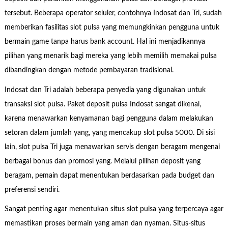
tersebut. Beberapa operator seluler, contohnya Indosat dan Tri, sudah
memberikan fasilitas slot pulsa yang memungkinkan pengguna untuk
bermain game tanpa harus bank account. Hal ini menjadikannya
pilihan yang menarik bagi mereka yang lebih memilih memakai pulsa
dibandingkan dengan metode pembayaran tradisional.
Indosat dan Tri adalah beberapa penyedia yang digunakan untuk
transaksi slot pulsa. Paket deposit pulsa Indosat sangat dikenal,
karena menawarkan kenyamanan bagi pengguna dalam melakukan
setoran dalam jumlah yang, yang mencakup slot pulsa 5000. Di sisi
lain, slot pulsa Tri juga menawarkan servis dengan beragam mengenai
berbagai bonus dan promosi yang. Melalui pilihan deposit yang
beragam, pemain dapat menentukan berdasarkan pada budget dan
preferensi sendiri.
Sangat penting agar menentukan situs slot pulsa yang terpercaya agar
memastikan proses bermain yang aman dan nyaman. Situs-situs