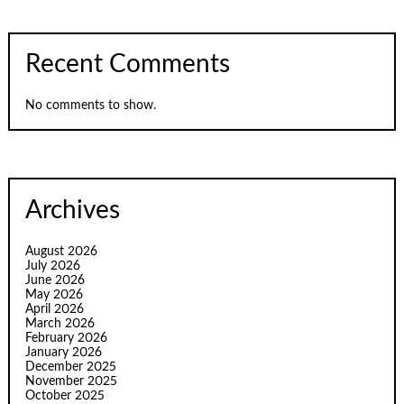
Recent Comments
No comments to show.
Archives
August 2026
July 2026
June 2026
May 2026
April 2026
March 2026
February 2026
January 2026
December 2025
November 2025
October 2025