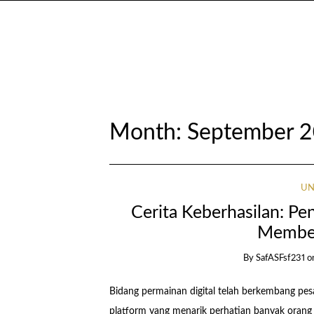
Month:
September 
UN
Cerita Keberhasilan: P
Member
By
SafASFsf231
o
Bidang permainan digital telah berkembang pesa
platform yang menarik perhatian banyak orang 