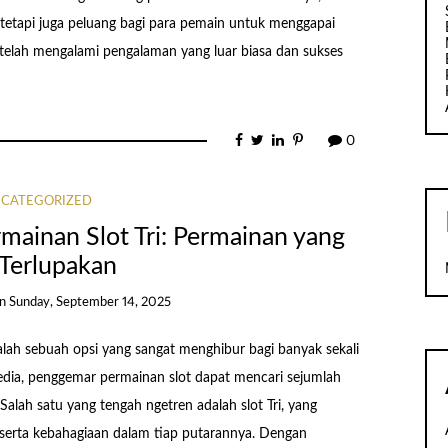
, tetapi juga peluang bagi para pemain untuk menggapai
telah mengalami pengalaman yang luar biasa dan sukses
0
CATEGORIZED
mainan Slot Tri: Permainan yang
 Terlupakan
on
Sunday, September 14, 2025
alah sebuah opsi yang sangat menghibur bagi banyak sekali
edia, penggemar permainan slot dapat mencari sejumlah
alah satu yang tengah ngetren adalah slot Tri, yang
rta kebahagiaan dalam tiap putarannya. Dengan