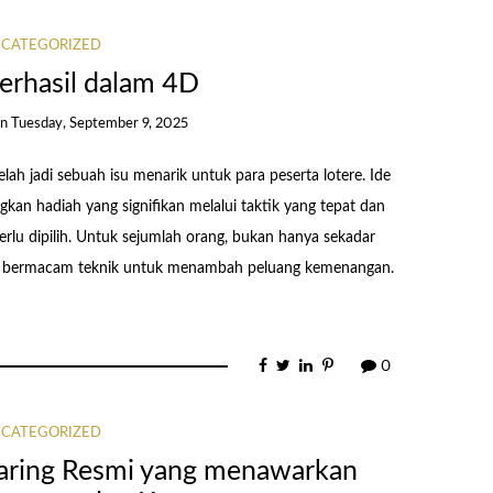
CATEGORIZED
erhasil dalam 4D
on
Tuesday, September 9, 2025
lah jadi sebuah isu menarik untuk para peserta lotere. Ide
n hadiah yang signifikan melalui taktik yang tepat dan
u dipilih. Untuk sejumlah orang, bukan hanya sekadar
n bermacam teknik untuk menambah peluang kemenangan.
0
CATEGORIZED
Daring Resmi yang menawarkan