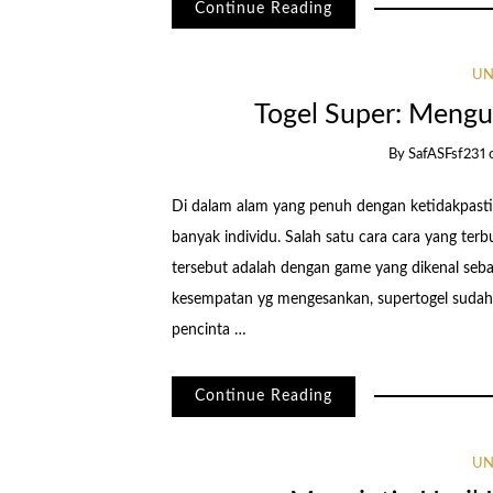
Continue Reading
UN
Togel Super: Mengu
By
SafASFsf231
Di dalam alam yang penuh dengan ketidakpastia
banyak individu. Salah satu cara cara yang t
tersebut adalah dengan game yang dikenal seba
kesempatan yg mengesankan, supertogel sudah m
pencinta …
Continue Reading
UN