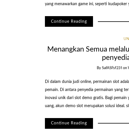
yang menawarkan game ini, seperti kudapoker
Continue Reading
UN
Menangkan Semua melalui 
penyedi
By
SafASFsf231
on
Di dalam dunia judi online, permainan slot adala
pemain. Di antara penyedia permainan yang ter
inovasi unik dari slot demo gratis. Bagi pemai
uang, akun demo slot merupakan solusi ideal. s
Continue Reading