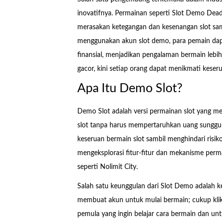
inovatifnya. Permainan seperti Slot Demo De
merasakan ketegangan dan kesenangan slot sa
menggunakan akun slot demo, para pemain dapa
finansial, menjadikan pengalaman bermain leb
gacor, kini setiap orang dapat menikmati keser
Apa Itu Demo Slot?
Demo Slot adalah versi permainan slot yang 
slot tanpa harus mempertaruhkan uang sunggu
keseruan bermain slot sambil menghindari risik
mengeksplorasi fitur-fitur dan mekanisme perm
seperti Nolimit City.
Salah satu keunggulan dari Slot Demo adalah 
membuat akun untuk mulai bermain; cukup klik
pemula yang ingin belajar cara bermain dan un