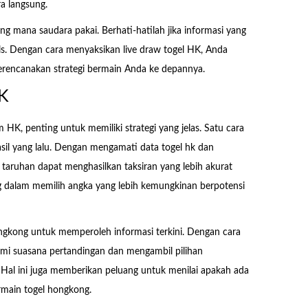
a langsung.
ng mana saudara pakai. Berhati-hatilah jika informasi yang
ools. Dengan cara menyaksikan live draw togel HK, Anda
rencanakan strategi bermain Anda ke depannya.
HK
K, penting untuk memiliki strategi yang jelas. Satu cara
sil yang lalu. Dengan mengamati data togel hk dan
 taruhan dapat menghasilkan taksiran yang lebih akurat
 dalam memilih angka yang lebih kemungkinan berpotensi
hongkong untuk memperoleh informasi terkini. Dengan cara
ami suasana pertandingan dan mengambil pilihan
. Hal ini juga memberikan peluang untuk menilai apakah ada
rmain togel hongkong.