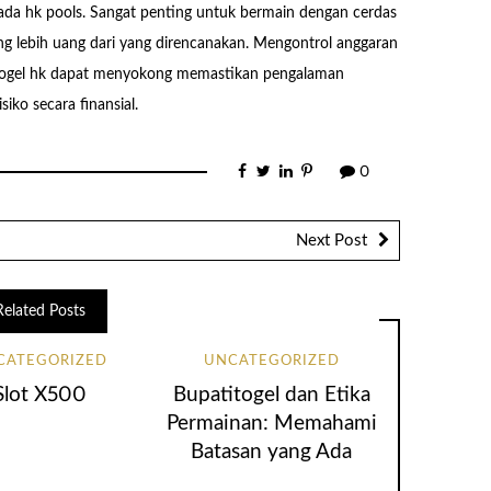
pada hk pools. Sangat penting untuk bermain dengan cerdas
g lebih uang dari yang direncanakan. Mengontrol anggaran
e togel hk dapat menyokong memastikan pengalaman
iko secara finansial.
0
Next Post
Related Posts
CATEGORIZED
UNCATEGORIZED
Slot X500
Bupatitogel dan Etika
Permainan: Memahami
Batasan yang Ada