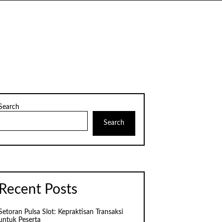
Search
Search
Recent Posts
Setoran Pulsa Slot: Kepraktisan Transaksi
untuk Peserta