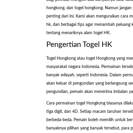
hongkong, dan togel hongkong. Namun jangan 
penting dari ini. Kami akan menguraikan cara m
hk, dan berbagai tips agar menambah peluang kam
tentang menariknya alam togel HK.
Pengertian Togel HK
Togel Hongkong atau togel Hongkong yang meru
masyarakat negara Indonesia. Permainan terseb
banyak wilayah, seperti Indonesia. Dalam perm
akan keluar di pengundian yang berlangsung seca
pengundian, pemain akan menerima imbalan ya
Cara permainan togel Hongkong biasanya dilaku
tiga digit, dan 4D. Setiap macam taruhan ters
berbeda-beda. Pemain boleh memilih untuk ber
banyaknya pilihan yang banyak tersebut, para 