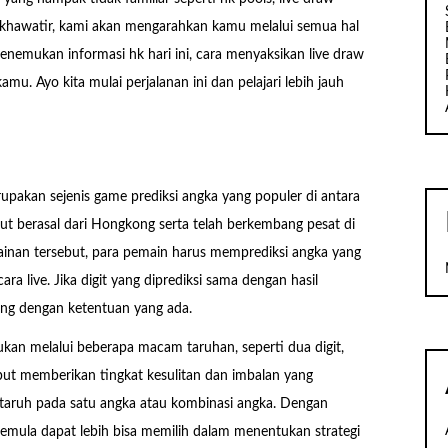
khawatir, kami akan mengarahkan kamu melalui semua hal
enemukan informasi hk hari ini, cara menyaksikan live draw
u. Ayo kita mulai perjalanan ini dan pelajari lebih jauh
pakan sejenis game prediksi angka yang populer di antara
ut berasal dari Hongkong serta telah berkembang pesat di
ainan tersebut, para pemain harus memprediksi angka yang
ra live. Jika digit yang diprediksi sama dengan hasil
ng dengan ketentuan yang ada.
kan melalui beberapa macam taruhan, seperti dua digit,
ebut memberikan tingkat kesulitan dan imbalan yang
taruh pada satu angka atau kombinasi angka. Dengan
pemula dapat lebih bisa memilih dalam menentukan strategi