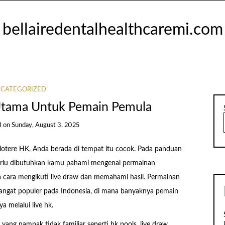
bellairedentalhealthcaremi.com
CATEGORIZED
Utama Untuk Pemain Pemula
1
on
Sunday, August 3, 2025
lotere HK, Anda berada di tempat itu cocok. Pada panduan
erlu dibutuhkan kamu pahami mengenai permainan
a cara mengikuti live draw dan memahami hasil. Permainan
angat populer pada Indonesia, di mana banyaknya pemain
a melalui live hk.
ang nampak tidak familiar seperti hk pools, live draw