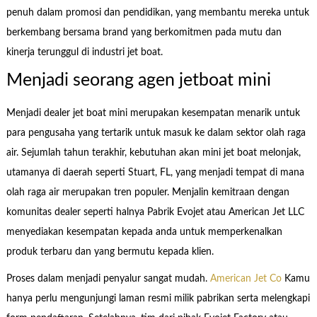
penuh dalam promosi dan pendidikan, yang membantu mereka untuk
berkembang bersama brand yang berkomitmen pada mutu dan
kinerja terunggul di industri jet boat.
Menjadi seorang agen jetboat mini
Menjadi dealer jet boat mini merupakan kesempatan menarik untuk
para pengusaha yang tertarik untuk masuk ke dalam sektor olah raga
air. Sejumlah tahun terakhir, kebutuhan akan mini jet boat melonjak,
utamanya di daerah seperti Stuart, FL, yang menjadi tempat di mana
olah raga air merupakan tren populer. Menjalin kemitraan dengan
komunitas dealer seperti halnya Pabrik Evojet atau American Jet LLC
menyediakan kesempatan kepada anda untuk memperkenalkan
produk terbaru dan yang bermutu kepada klien.
Proses dalam menjadi penyalur sangat mudah.
American Jet Co
Kamu
hanya perlu mengunjungi laman resmi milik pabrikan serta melengkapi