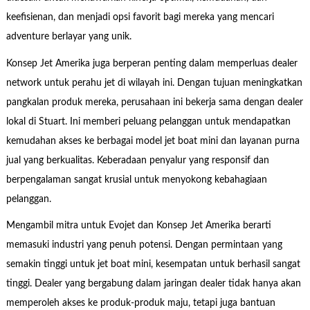
keefisienan, dan menjadi opsi favorit bagi mereka yang mencari
adventure berlayar yang unik.
Konsep Jet Amerika juga berperan penting dalam memperluas dealer
network untuk perahu jet di wilayah ini. Dengan tujuan meningkatkan
pangkalan produk mereka, perusahaan ini bekerja sama dengan dealer
lokal di Stuart. Ini memberi peluang pelanggan untuk mendapatkan
kemudahan akses ke berbagai model jet boat mini dan layanan purna
jual yang berkualitas. Keberadaan penyalur yang responsif dan
berpengalaman sangat krusial untuk menyokong kebahagiaan
pelanggan.
Mengambil mitra untuk Evojet dan Konsep Jet Amerika berarti
memasuki industri yang penuh potensi. Dengan permintaan yang
semakin tinggi untuk jet boat mini, kesempatan untuk berhasil sangat
tinggi. Dealer yang bergabung dalam jaringan dealer tidak hanya akan
memperoleh akses ke produk-produk maju, tetapi juga bantuan