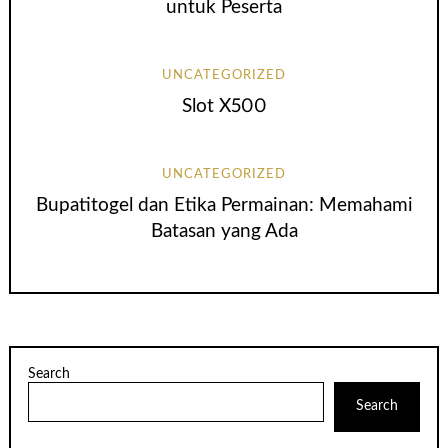
untuk Peserta
UNCATEGORIZED
Slot X500
UNCATEGORIZED
Bupatitogel dan Etika Permainan: Memahami
Batasan yang Ada
Search
Search