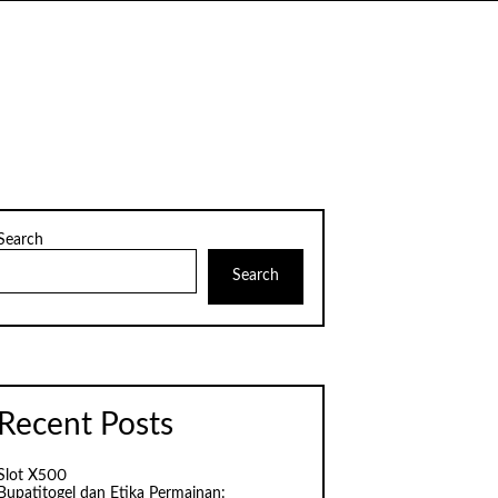
Search
Search
Recent Posts
Slot X500
Bupatitogel dan Etika Permainan: