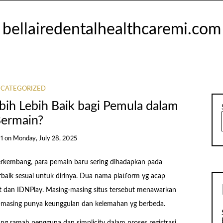
bellairedentalhealthcaremi.com
CATEGORIZED
bih Lebih Baik bagi Pemula dalam
ermain?
1
on
Monday, July 28, 2025
erkembang, para pemain baru sering dihadapkan pada
erbaik sesuai untuk dirinya. Dua nama platform yg acap
 dan IDNPlay. Masing-masing situs tersebut menawarkan
masing punya keunggulan dan kelemahan yg berbeda.