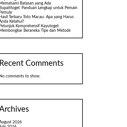
Memahami Batasan yang Ada
Bupatitogel: Panduan Lengkap untuk Pemain
Pemula
Hasil Terbaru Toto Macau: Apa yang Harus
Anda Ketahui?
Petunjuk Komprehensif Kayutogel:
Membongkar Beraneka Tipe dan Metode
Recent Comments
No comments to show.
Archives
August 2026
July 2026