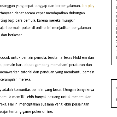
n pelanggan yang cepat tanggap dan berpengalaman.
idn play
rtanyaan dapat secara cepat mendapatkan dukungan.
ting bagi para pemula, karena mereka mungkin
ri bermain poker di online. Ini menjadikan pengalaman
 dan berkesan.
 cocok untuk pemain pemula, terutama Texas Hold em dan
a, pemain baru dapat gampang memahami peraturan dan
a menawarkan tutorial dan panduan yang membantu pemain
eterampilan mereka.
lay adalah komunitas pemain yang besar. Dengan banyaknya
n pemula memiliki lebih banyak peluang untuk menemukan
reka. Hal ini menciptakan suasana yang lebih persaingan
lajar tentang game poker online.