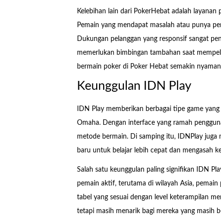
Kelebihan lain dari PokerHebat adalah layana
Pemain yang mendapat masalah atau punya pe
Dukungan pelanggan yang responsif sangat pen
memerlukan bimbingan tambahan saat mempelaja
bermain poker di Poker Hebat semakin nyaman
Keunggulan IDN Play
IDN Play memberikan berbagai tipe game yang
Omaha. Dengan interface yang ramah penggun
metode bermain. Di samping itu, IDNPlay jug
baru untuk belajar lebih cepat dan mengasah k
Salah satu keunggulan paling signifikan IDN P
pemain aktif, terutama di wilayah Asia, pemai
tabel yang sesuai dengan level keterampilan me
tetapi masih menarik bagi mereka yang masih be