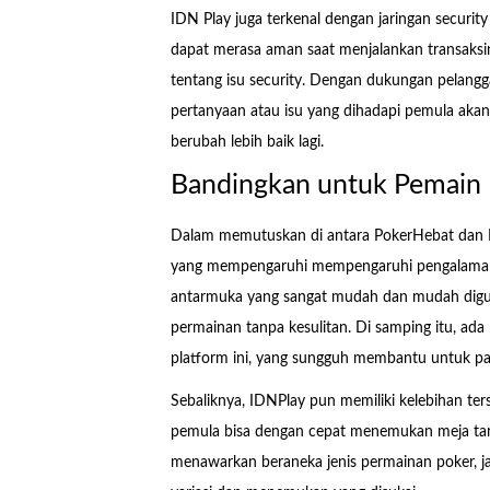
IDN Play juga terkenal dengan jaringan securit
dapat merasa aman saat menjalankan transaks
tentang isu security. Dengan dukungan pelang
pertanyaan atau isu yang dihadapi pemula akan
berubah lebih baik lagi.
Bandingkan untuk Pemain
Dalam memutuskan di antara PokerHebat dan I
yang mempengaruhi mempengaruhi pengalaman
antarmuka yang sangat mudah dan mudah dig
permainan tanpa kesulitan. Di samping itu, ad
platform ini, yang sungguh membantu untuk pa
Sebaliknya, IDNPlay pun memiliki kelebihan te
pemula bisa dengan cepat menemukan meja taru
menawarkan beraneka jenis permainan poker, 