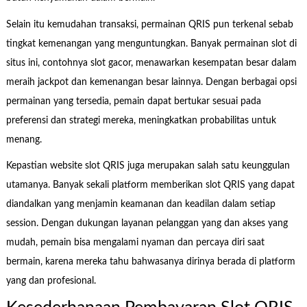
Selain itu kemudahan transaksi, permainan QRIS pun terkenal sebab
tingkat kemenangan yang menguntungkan. Banyak permainan slot di
situs ini, contohnya slot gacor, menawarkan kesempatan besar dalam
meraih jackpot dan kemenangan besar lainnya. Dengan berbagai opsi
permainan yang tersedia, pemain dapat bertukar sesuai pada
preferensi dan strategi mereka, meningkatkan probabilitas untuk
menang.
Kepastian website slot QRIS juga merupakan salah satu keunggulan
utamanya. Banyak sekali platform memberikan slot QRIS yang dapat
diandalkan yang menjamin keamanan dan keadilan dalam setiap
session. Dengan dukungan layanan pelanggan yang dan akses yang
mudah, pemain bisa mengalami nyaman dan percaya diri saat
bermain, karena mereka tahu bahwasanya dirinya berada di platform
yang dan profesional.