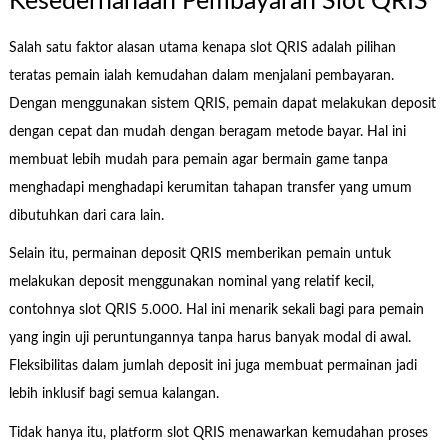
Kesederhanaan Pembayaran Slot QRIS
Salah satu faktor alasan utama kenapa slot QRIS adalah pilihan
teratas pemain ialah kemudahan dalam menjalani pembayaran.
Dengan menggunakan sistem QRIS, pemain dapat melakukan deposit
dengan cepat dan mudah dengan beragam metode bayar. Hal ini
membuat lebih mudah para pemain agar bermain game tanpa
menghadapi menghadapi kerumitan tahapan transfer yang umum
dibutuhkan dari cara lain.
Selain itu, permainan deposit QRIS memberikan pemain untuk
melakukan deposit menggunakan nominal yang relatif kecil,
contohnya slot QRIS 5.000. Hal ini menarik sekali bagi para pemain
yang ingin uji peruntungannya tanpa harus banyak modal di awal.
Fleksibilitas dalam jumlah deposit ini juga membuat permainan jadi
lebih inklusif bagi semua kalangan.
Tidak hanya itu, platform slot QRIS menawarkan kemudahan proses