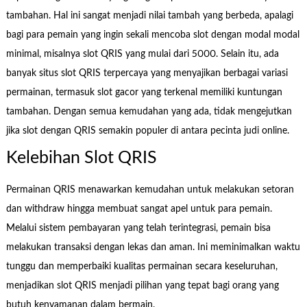
tambahan. Hal ini sangat menjadi nilai tambah yang berbeda, apalagi
bagi para pemain yang ingin sekali mencoba slot dengan modal modal
minimal, misalnya slot QRIS yang mulai dari 5000. Selain itu, ada
banyak situs slot QRIS terpercaya yang menyajikan berbagai variasi
permainan, termasuk slot gacor yang terkenal memiliki kuntungan
tambahan. Dengan semua kemudahan yang ada, tidak mengejutkan
jika slot dengan QRIS semakin populer di antara pecinta judi online.
Kelebihan Slot QRIS
Permainan QRIS menawarkan kemudahan untuk melakukan setoran
dan withdraw hingga membuat sangat apel untuk para pemain.
Melalui sistem pembayaran yang telah terintegrasi, pemain bisa
melakukan transaksi dengan lekas dan aman. Ini meminimalkan waktu
tunggu dan memperbaiki kualitas permainan secara keseluruhan,
menjadikan slot QRIS menjadi pilihan yang tepat bagi orang yang
butuh kenyamanan dalam bermain.