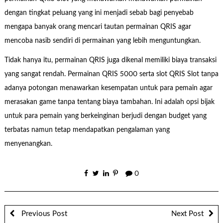
dengan tingkat peluang yang ini menjadi sebab bagi penyebab
mengapa banyak orang mencari tautan permainan QRIS agar
mencoba nasib sendiri di permainan yang lebih menguntungkan.
Tidak hanya itu, permainan QRIS juga dikenal memiliki biaya transaksi
yang sangat rendah. Permainan QRIS 5000 serta slot QRIS Slot tanpa
adanya potongan menawarkan kesempatan untuk para pemain agar
merasakan game tanpa tentang biaya tambahan. Ini adalah opsi bijak
untuk para pemain yang berkeinginan berjudi dengan budget yang
terbatas namun tetap mendapatkan pengalaman yang
menyenangkan.
0
Previous Post
Next Post