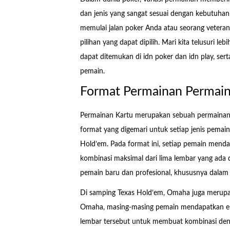
dan jenis yang sangat sesuai dengan kebutuha
memulai jalan poker Anda atau seorang veteran
pilihan yang dapat dipilih. Mari kita telusuri l
dapat ditemukan di idn poker dan idn play, se
pemain.
Format Permainan Permain
Permainan Kartu merupakan sebuah permainan po
format yang digemari untuk setiap jenis pemain
Hold’em. Pada format ini, setiap pemain mend
kombinasi maksimal dari lima lembar yang ada d
pemain baru dan profesional, khususnya dalam
Di samping Texas Hold’em, Omaha juga merupak
Omaha, masing-masing pemain mendapatkan em
lembar tersebut untuk membuat kombinasi denga