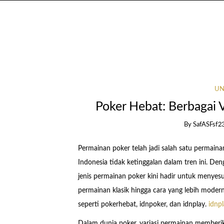
UN
Poker Hebat: Berbagai 
By
SafASFsf2
Permainan poker telah jadi salah satu permainan
Indonesia tidak ketinggalan dalam tren ini. 
jenis permainan poker kini hadir untuk menyes
permainan klasik hingga cara yang lebih modern
seperti pokerhebat, idnpoker, dan idnplay.
idnp
Dalam dunia poker, variasi permainan member