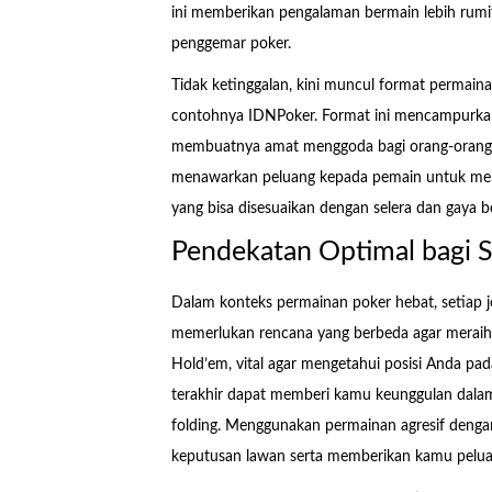
ini memberikan pengalaman bermain lebih rumi
penggemar poker.
Tidak ketinggalan, kini muncul format permaina
contohnya IDNPoker. Format ini mencampurkan
membuatnya amat menggoda bagi orang-orang y
menawarkan peluang kepada pemain untuk meng
yang bisa disesuaikan dengan selera dan gaya 
Pendekatan Optimal bagi S
Dalam konteks permainan poker hebat, setiap je
memerlukan rencana yang berbeda agar meraih
Hold’em, vital agar mengetahui posisi Anda pa
terakhir dapat memberi kamu keunggulan dal
folding. Menggunakan permainan agresif deng
keputusan lawan serta memberikan kamu pelua