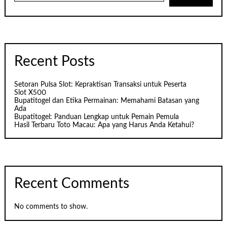
Recent Posts
Setoran Pulsa Slot: Kepraktisan Transaksi untuk Peserta
Slot X500
Bupatitogel dan Etika Permainan: Memahami Batasan yang
Ada
Bupatitogel: Panduan Lengkap untuk Pemain Pemula
Hasil Terbaru Toto Macau: Apa yang Harus Anda Ketahui?
Recent Comments
No comments to show.