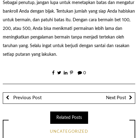
Sebagai penutup, jangan lupa untuk menetapkan batas dan mengatur
bankroll Anda dengan bijak. Tentukan jumlah yang siap Anda habiskan
untuk bermain, dan patuhi batas itu. Dengan cara bermain bet 100,
200, atau 500, Anda bisa menikmati permainan lebih lama dan
meningkatkan pengalaman bermain tanpa menjadi tertekan oleh
taruhan yang. Selalu ingat untuk berjudi dengan santai dan rasakan
setiap putaran yang lakukan.
0
Previous Post
Next Post
Related Posts
UNCATEGORIZED