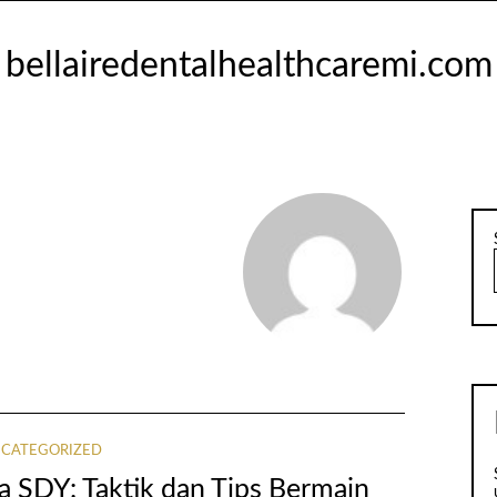
bellairedentalhealthcaremi.com
CATEGORIZED
 SDY: Taktik dan Tips Bermain