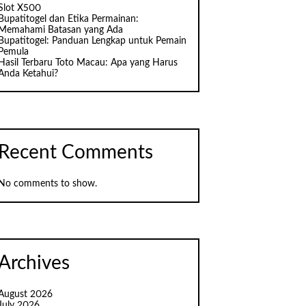
Slot X500
Bupatitogel dan Etika Permainan:
Memahami Batasan yang Ada
Bupatitogel: Panduan Lengkap untuk Pemain
Pemula
Hasil Terbaru Toto Macau: Apa yang Harus
Anda Ketahui?
Recent Comments
No comments to show.
Archives
August 2026
July 2026