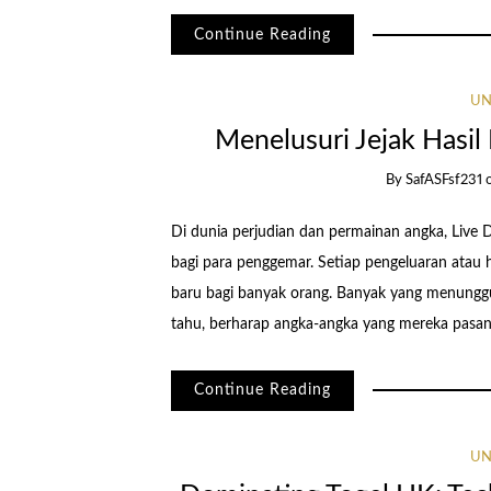
Continue Reading
UN
Menelusuri Jejak Hasi
By
SafASFsf231
Di dunia perjudian dan permainan angka, Live D
bagi para penggemar. Setiap pengeluaran atau 
baru bagi banyak orang. Banyak yang menunggu
tahu, berharap angka-angka yang mereka pas
Continue Reading
UN