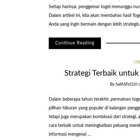
Setiap harinya, penggemar togel menunggu-nung
Dalam artikel ini, kita akan membahas hasil Tog
Anda yang ingin bermain dengan lebih strateg
Continue Reading
UN
Strategi Terbaik untu
By
SafASFsf231
Dalam beberapa tahun terakhir, permainan togel
pilihan hiburan yang populer di kalangan peng
tetapi juga merupakan kombinasi dari strategi,
cara terbaik untuk meningkatkan peluang mere
informasi mengenai …