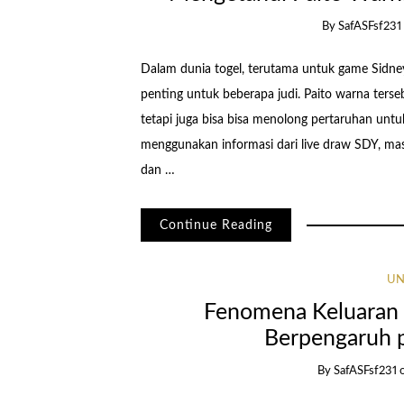
By
SafASFsf231
Dalam dunia togel, terutama untuk game Sidney
penting untuk beberapa judi. Paito warna ters
tetapi juga bisa bisa menolong pertaruhan unt
menggunakan informasi dari live draw SDY, ma
dan …
Continue Reading
UN
Fenomena Keluaran 
Berpengaruh 
By
SafASFsf231